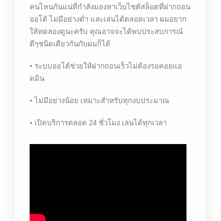
คนไหนกันแน่ที่กำลังมองหาเว็บไซต์สล็อตที่ฝากถอน
ออโต้ ไม่มีอย่างต่ำ และเล่นได้ตลอดเวลา ผมอยาก
ให้ทดลองดูนะครับ คุณอาจจะได้พบประสบการณ์
ดีๆชนิดเดียวกันกับผมก็ได้
• ระบบออโต้ช่วยให้ฝากถอนเร็วไม่ต้องรอคอยแอ
ดมิน
• ไม่มีอย่างน้อย เหมาะสำหรับทุกงบประมาณ
• เปิดบริการตลอด 24 ชั่วโมง เล่นได้ทุกเวลา