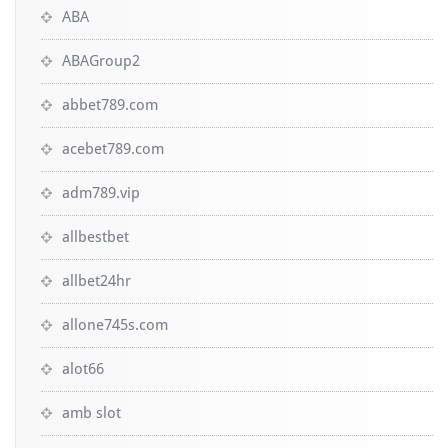
ABA
ABAGroup2
abbet789.com
acebet789.com
adm789.vip
allbestbet
allbet24hr
allone745s.com
alot66
amb slot