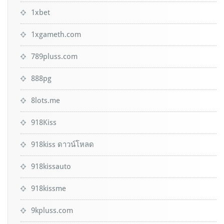
1xbet
1xgameth.com
789pluss.com
888pg
8lots.me
918Kiss
918kiss ดาวน์โหลด
918kissauto
918kissme
9kpluss.com