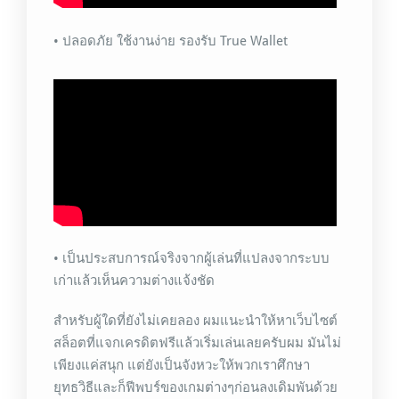
• ปลอดภัย ใช้งานง่าย รองรับ True Wallet
• เป็นประสบการณ์จริงจากผู้เล่นที่แปลงจากระบบ
เก่าแล้วเห็นความต่างแจ้งชัด
สำหรับผู้ใดที่ยังไม่เคยลอง ผมแนะนำให้หาเว็บไซต์
สล็อตที่แจกเครดิตฟรีแล้วเริ่มเล่นเลยครับผม มันไม่
เพียงแค่สนุก แต่ยังเป็นจังหวะให้พวกเราศึกษา
ยุทธวิธีและก็ฟีพบร์ของเกมต่างๆก่อนลงเดิมพันด้วย