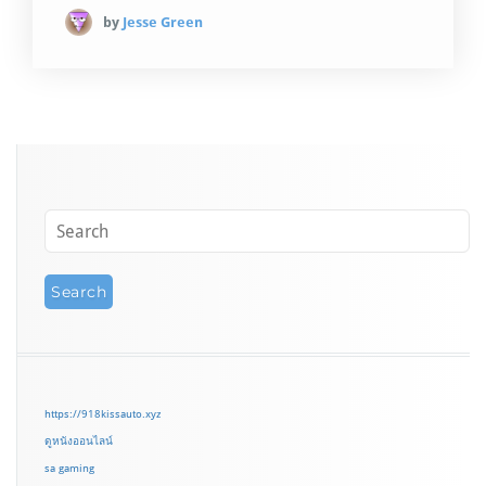
by
Jesse Green
https://918kissauto.xyz
ดูหนังออนไลน์
sa gaming