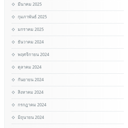
มีนาคม 2025
กุมภาพันธ์ 2025
มกราคม 2025
ธันวาคม 2024
พฤศจิกายน 2024
ตุลาคม 2024
กันยายน 2024
สิงหาคม 2024
กรกฎาคม 2024
มิถุนายน 2024