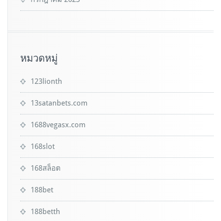
หมวดหมู่
123lionth
13satanbets.com
1688vegasx.com
168slot
168สล็อต
188bet
188betth