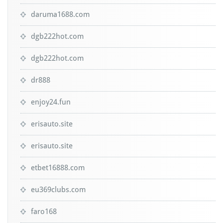
daruma1688.com
dgb222hot.com
dgb222hot.com
dr888
enjoy24.fun
erisauto.site
erisauto.site
etbet16888.com
eu369clubs.com
faro168