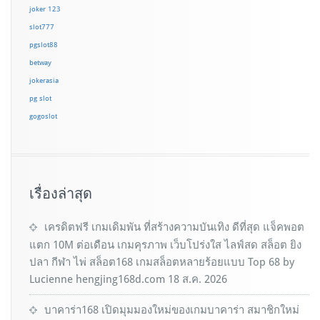
joker 123
slot777
pgslot88
betway
jokerasia
pg slot
gogoslot
เรื่องล่าสุด
เครดิตฟรี เกมเดิมพัน ที่สร้างความบันเทิง ดีที่สุด แจ็คพอต
แตก 10M ต่อเดือน เกมคุรภาพ เว็บโปร่งใส ไลฟ์สด สล็อต ยิง
ปลา กีฬา ไพ่ สล็อต168 เกมสล็อตหลายร้อยแบบ Top 68 by
Lucienne hengjing168d.com 18 ส.ค. 2026
บาคาร่า168 เปิดมุมมองใหม่ของเกมบาคาร่า สมาชิกใหม่