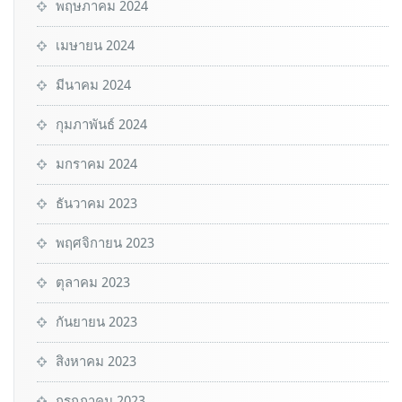
พฤษภาคม 2024
เมษายน 2024
มีนาคม 2024
กุมภาพันธ์ 2024
มกราคม 2024
ธันวาคม 2023
พฤศจิกายน 2023
ตุลาคม 2023
กันยายน 2023
สิงหาคม 2023
กรกฎาคม 2023