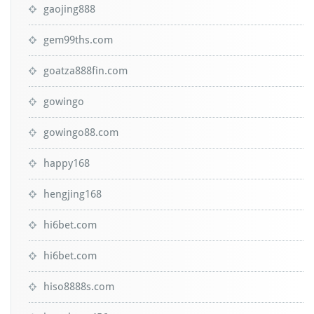
gaojing888
gem99ths.com
goatza888fin.com
gowingo
gowingo88.com
happy168
hengjing168
hi6bet.com
hi6bet.com
hiso8888s.com