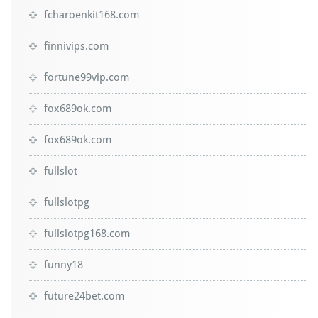
fcharoenkit168.com
finnivips.com
fortune99vip.com
fox689ok.com
fox689ok.com
fullslot
fullslotpg
fullslotpg168.com
funny18
future24bet.com