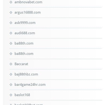
ambnovabet.com
argus16888.com
asb9999.com
audi688.com
ba88th.com
ba88th.com
Baccarat
baj88thbz.com
bar4game24hr.com
baslot168