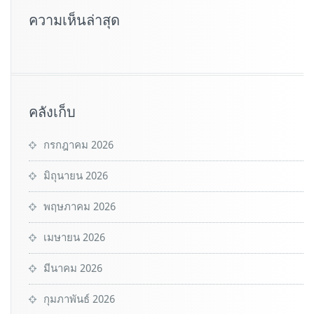
ความเห็นล่าสุด
คลังเก็บ
กรกฎาคม 2026
มิถุนายน 2026
พฤษภาคม 2026
เมษายน 2026
มีนาคม 2026
กุมภาพันธ์ 2026