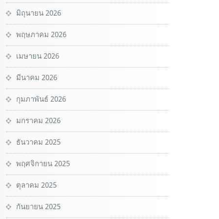
มิถุนายน 2026
พฤษภาคม 2026
เมษายน 2026
มีนาคม 2026
กุมภาพันธ์ 2026
มกราคม 2026
ธันวาคม 2025
พฤศจิกายน 2025
ตุลาคม 2025
กันยายน 2025