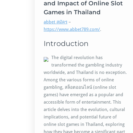
and Impact of Online Slot
Games in Thailand
abbet สมัคร
–
https://www.abbet789.com/
.
Introduction
The digital revolution has
transformed the gambling industry
worldwide, and Thailand is no exception.
Among the various forms of online
gambling, สล็อตออนไลน์ (online slot
games) have emerged as a popular and
accessible form of entertainment. This
article delves into the evolution, cultural
implications, and potential future of
online slot games in Thailand, exploring
how they have become a significant part