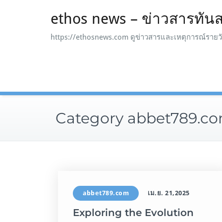
Skip
ethos news – ข่าวสารทันส
to
content
https://ethosnews.com ดูข่าวสารและเหตุการณ์รายวัน
Category abbet789.c
abbet789.com
เม.ย. 21,2025
Exploring the Evolution