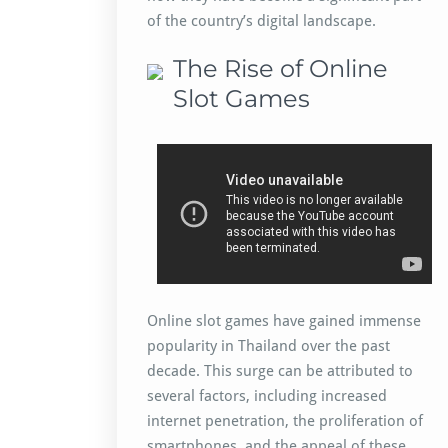
of the country’s digital landscape.
The Rise of Online
Slot Games
Online slot games have gained immense
popularity in Thailand over the past
decade. This surge can be attributed to
several factors, including increased
internet penetration, the proliferation of
smartphones, and the appeal of these