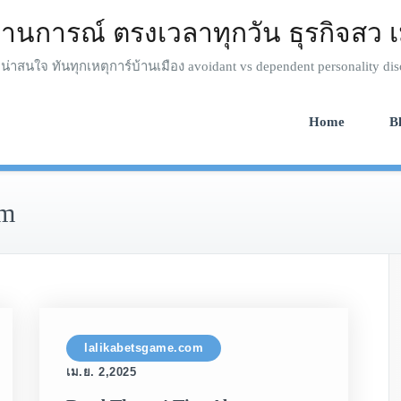
ถานการณ์ ตรงเวลาทุกวัน ธุรกิจสว เ
น่าสนใจ ทันทุกเหตุการ์บ้านเมือง avoidant vs dependent personality dis
Home
B
om
lalikabetsgame.com
เม.ย. 2,2025