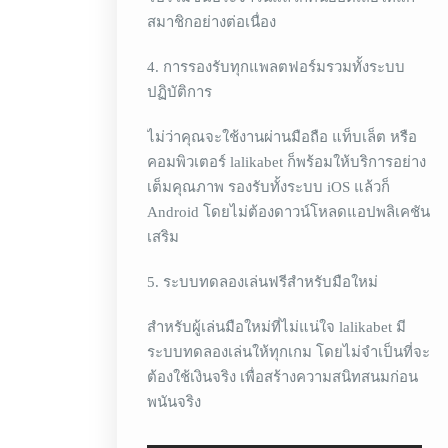
สมาชิกอย่างต่อเนื่อง
4. การรองรับทุกแพลตฟอร์มรวมทั้งระบบ
ปฏิบัติการ
ไม่ว่าคุณจะใช้งานผ่านมือถือ แท็บเล็ต หรือ
คอมพิวเตอร์ lalikabet ก็พร้อมให้บริการอย่าง
เต็มคุณภาพ รองรับทั้งระบบ iOS แล้วก็
Android โดยไม่ต้องดาวน์โหลดแอปพลิเคชัน
เสริม
5. ระบบทดลองเล่นฟรีสำหรับมือใหม่
สำหรับผู้เล่นมือใหม่ที่ไม่แน่ใจ lalikabet มี
ระบบทดลองเล่นให้ทุกเกม โดยไม่จำเป็นที่จะ
ต้องใช้เงินจริง เพื่อสร้างความสนิทสนมก่อน
พนันจริง