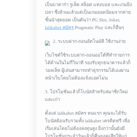
เป็นบาคาร่า รูเล็ต สล็อต แทงบอล และเกมยิง
ปลา ซึ่งล้วนแล้วแต่เป็นเกมยอดนิยมจากค่าย
ชั้นนำสุดยอด เป็นต้นว่า PG Slot, Joker,
lalikabet สมัคร
Pragmatic Play และก็อื่นๆ
2. ระบบฝาก-ถอนอัตโนมัติ ใช้งานง่าย
เว็บไซต์ใช้ระบบฝาก-ถอนออโต้ที่ทำรายการ
ได้ด้านในไม่กี่วินาที รองรับทุกธนาคารแล้วก็
วอลเล็ท ผู้เล่นสามารถทำธุรกรรมได้เองผ่าน
หน้าเว็บโดยไม่ต้องแจ้งแอดไม่น
3. โปรโมชั่นแล้วก็โบนัสสำหรับสมาชิกใหม่
และเก่า
ตั้งแต่ lalikabet สมัคร หนแรก คุณจะได้รับ
โบนัสต้อนรับรวมทั้ง lalikabet เครดิตฟรี เพื่อ
เริ่มเล่นโดยไม่ต้องลงทุนสูง ยิ่งกว่านั้นยังมี
โปรโมชั่นประจำวันแล้วก็คืนยอดเสียให้แก่