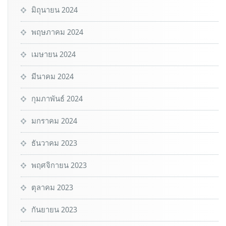
มิถุนายน 2024
พฤษภาคม 2024
เมษายน 2024
มีนาคม 2024
กุมภาพันธ์ 2024
มกราคม 2024
ธันวาคม 2023
พฤศจิกายน 2023
ตุลาคม 2023
กันยายน 2023