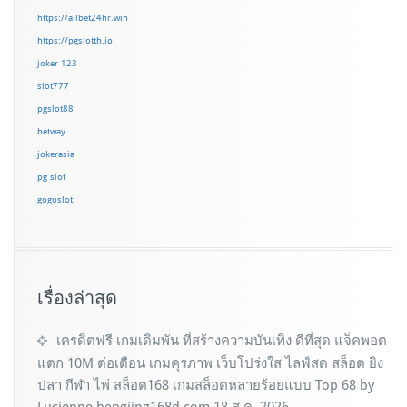
https://allbet24hr.win
https://pgslotth.io
joker 123
slot777
pgslot88
betway
jokerasia
pg slot
gogoslot
เรื่องล่าสุด
เครดิตฟรี เกมเดิมพัน ที่สร้างความบันเทิง ดีที่สุด แจ็คพอต
แตก 10M ต่อเดือน เกมคุรภาพ เว็บโปร่งใส ไลฟ์สด สล็อต ยิง
ปลา กีฬา ไพ่ สล็อต168 เกมสล็อตหลายร้อยแบบ Top 68 by