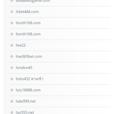
lalikabetsgame.com
lcbet444.com
lionth168.com
lionth168.com
live22
lnw365bet.com
london45
lotto432 ทางเข้า
luis16888.com
luke999.net
lux555.net