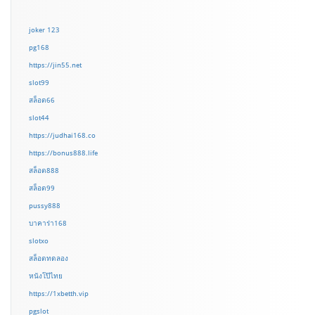
joker 123
pg168
https://jin55.net
slot99
สล็อต66
slot44
https://judhai168.co
https://bonus888.life
สล็อต888
สล็อต99
pussy888
บาคาร่า168
slotxo
สล็อตทดลอง
หนังโป๊ไทย
https://1xbetth.vip
pgslot