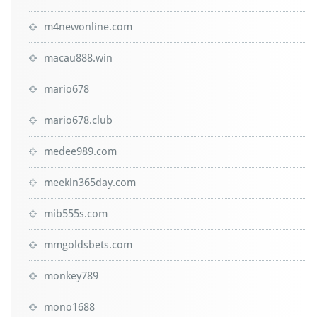
m4newonline.com
macau888.win
mario678
mario678.club
medee989.com
meekin365day.com
mib555s.com
mmgoldsbets.com
monkey789
mono1688