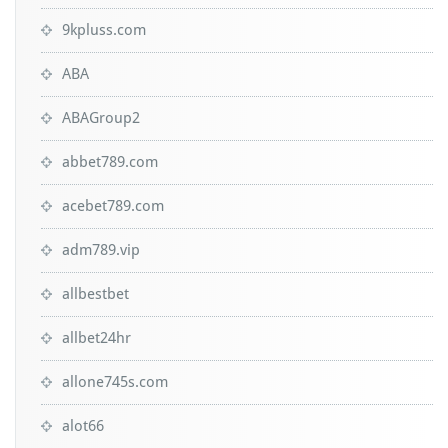
9kpluss.com
ABA
ABAGroup2
abbet789.com
acebet789.com
adm789.vip
allbestbet
allbet24hr
allone745s.com
alot66