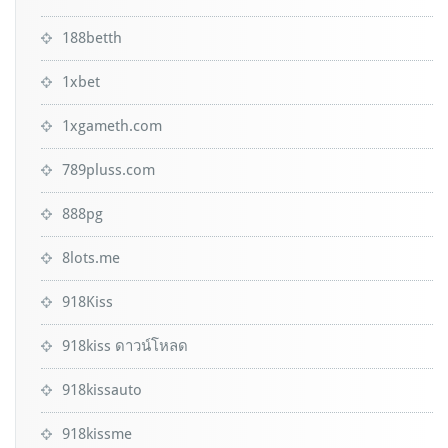
188betth
1xbet
1xgameth.com
789pluss.com
888pg
8lots.me
918Kiss
918kiss ดาวน์โหลด
918kissauto
918kissme