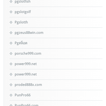
pgslotfish
pgslotgolf
Pgslotth
pgzeus88win.com
Pgสล็อต
porsche999.com
power999.net
power999.net
proded888x.com
PunPro66
PunPro66.com