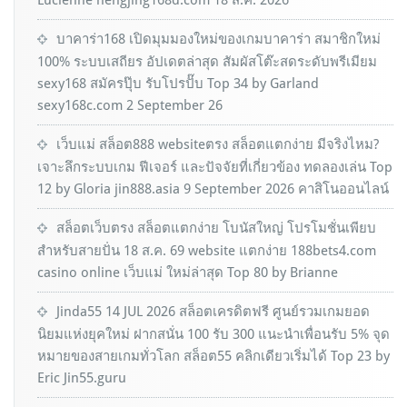
Lucienne hengjing168d.com 18 ส.ค. 2026
บาคาร่า168 เปิดมุมมองใหม่ของเกมบาคาร่า สมาชิกใหม่
100% ระบบเสถียร อัปเดตล่าสุด สัมผัสโต๊ะสดระดับพรีเมียม
sexy168 สมัครปุ๊บ รับโปรปั๊บ Top 34 by Garland
sexy168c.com 2 September 26
เว็บแม่ สล็อต888 websiteตรง สล็อตแตกง่าย มีจริงไหม?
เจาะลึกระบบเกม ฟีเจอร์ และปัจจัยที่เกี่ยวข้อง ทดลองเล่น Top
12 by Gloria jin888.asia 9 September 2026 คาสิโนออนไลน์
สล็อตเว็บตรง สล็อตแตกง่าย โบนัสใหญ่ โปรโมชั่นเพียบ
สำหรับสายปั่น 18 ส.ค. 69 website แตกง่าย 188bets4.com
casino online เว็บแม่ ใหม่ล่าสุด Top 80 by Brianne
Jinda55 14 JUL 2026 สล็อตเครดิตฟรี ศูนย์รวมเกมยอด
นิยมแห่งยุคใหม่ ฝากสนั่น 100 รับ 300 แนะนำเพื่อนรับ 5% จุด
หมายของสายเกมทั่วโลก สล็อต55 คลิกเดียวเริ่มได้ Top 23 by
Eric Jin55.guru