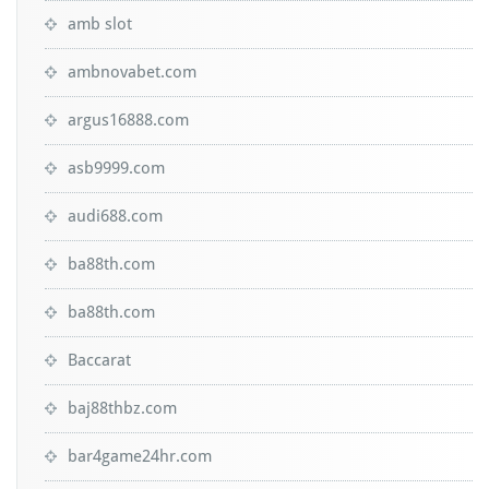
amb slot
ambnovabet.com
argus16888.com
asb9999.com
audi688.com
ba88th.com
ba88th.com
Baccarat
baj88thbz.com
bar4game24hr.com