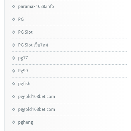
paramax1688.info
PG
PG Slot
PG Slot เว็บใหม่
pg77
Pg99
pgfish
pggold168bet.com
pggold168bet.com
pgheng