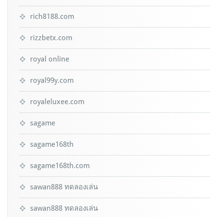
rich8188.com
rizzbetx.com
royal online
royal99y.com
royaleluxee.com
sagame
sagame168th
sagame168th.com
sawan888 ทดลองเล่น
sawan888 ทดลองเล่น