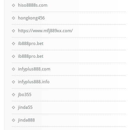
hiso8888s.com
hongkong456
https://www.mfj889xx.com/
ib888pro.bet
ib888pro.bet
infyplus888.com
infyplus888.info
jbo355
jinda55
jinda888