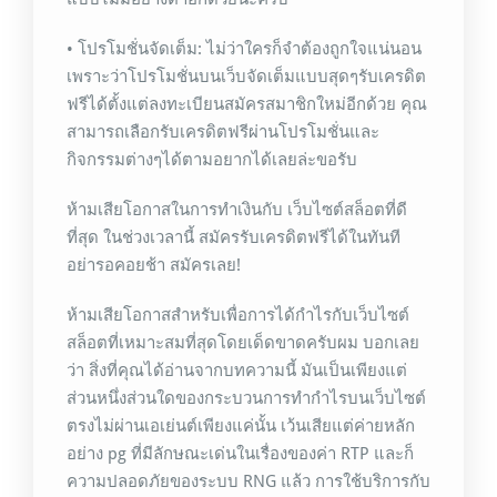
• โปรโมชั่นจัดเต็ม: ไม่ว่าใครก็จำต้องถูกใจแน่นอน
เพราะว่าโปรโมชั่นบนเว็บจัดเต็มแบบสุดๆรับเครดิต
ฟรีได้ตั้งแต่ลงทะเบียนสมัครสมาชิกใหม่อีกด้วย คุณ
สามารถเลือกรับเครดิตฟรีผ่านโปรโมชั่นและ
กิจกรรมต่างๆได้ตามอยากได้เลยล่ะขอรับ
ห้ามเสียโอกาสในการทำเงินกับ เว็บไซต์สล็อตที่ดี
ที่สุด ในช่วงเวลานี้ สมัครรับเครดิตฟรีได้ในทันที
อย่ารอคอยช้า สมัครเลย!
ห้ามเสียโอกาสสำหรับเพื่อการได้กำไรกับเว็บไซต์
สล็อตที่เหมาะสมที่สุดโดยเด็ดขาดครับผม บอกเลย
ว่า สิ่งที่คุณได้อ่านจากบทความนี้ มันเป็นเพียงแต่
ส่วนหนึ่งส่วนใดของกระบวนการทำกำไรบนเว็บไซต์
ตรงไม่ผ่านเอเย่นต์เพียงแค่นั้น เว้นเสียแต่ค่ายหลัก
อย่าง pg ที่มีลักษณะเด่นในเรื่องของค่า RTP และก็
ความปลอดภัยของระบบ RNG แล้ว การใช้บริการกับ