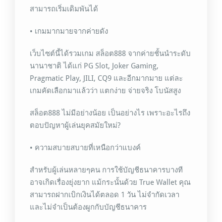
สามารถเริ่มเดิมพันได้
• เกมมากมายจากค่ายดัง
เว็บไซต์นี้ได้รวมเกม สล็อต888 จากค่ายชั้นนำระดับ
นานาชาติ ได้แก่ PG Slot, Joker Gaming,
Pragmatic Play, JILI, CQ9 และอีกมากมาย แต่ละ
เกมคัดเลือกมาแล้วว่า แตกง่าย จ่ายจริง โบนัสสูง
สล็อต888 ไม่มีอย่างน้อย เป็นอย่างไร เพราะอะไรถึง
ตอบปัญหาผู้เล่นยุคสมัยใหม่?
• ความสบายสบายที่เหนือกว่าแบงค์
สำหรับผู้เล่นหลายๆคน การใช้บัญชีธนาคารบางที
อาจเกิดเรื่องยุ่งยาก แม้กระนั้นด้วย True Wallet คุณ
สามารถฝากเบิกเงินได้ตลอด 1 วัน ไม่จำกัดเวลา
และไม่จำเป็นต้องผูกกับบัญชีธนาคาร