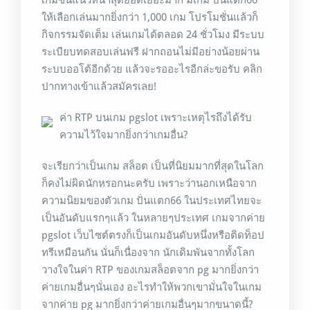
ให้เลือกเล่นมากยิ่งกว่า 1,000 เกม โปรโมชั่นแล้วก็
กิจกรรมจัดเต็ม เล่นเกมได้ตลอด 24 ชั่วโมง มีระบบ
ระเบียบทดสอบเล่นฟรี ฝากถอนไม่มีอย่างน้อยผ่าน
ระบบออโต้อีกด้วย แล้วจะรออะไรอีกล่ะขอรับ คลิก
ปากทางเข้าแล้วสมัครเลย!
ค่า RTP บนเกม pgslot เพราะเหตุไรถึงได้รับ
ความไว้ใจมากยิ่งกว่าเกมอื่น?
จะเรียกว่าเป็นเกม สล็อต เป็นที่นิยมมากที่สุดในโลก
ก็คงไม่ผิดนักหรอกนะครับ เพราะว่านอกเหนือจาก
ความนิยมของตัวเกม ปั่นแตก66 ในประเทศไทยจะ
เป็นอันดับแรกๆแล้ว ในหลายๆประเทศ เกมจากค่าย
pgslot เว็บไซต์ตรงก็เป็นเกมอันดับหนึ่งหรือติดท็อป
ทรีเหมือนกัน นั่นก็เนื่องจาก นักเดิมพันจากทั้งโลก
วางใจในค่า RTP ของเกมสล็อตจาก pg มากยิ่งกว่า
ค่ายเกมอื่นๆนั่นเอง อะไรทำให้พวกเขามั่นใจในเกม
จากค่าย pg มากยิ่งกว่าค่ายเกมอื่นๆมากขนาดนี้?