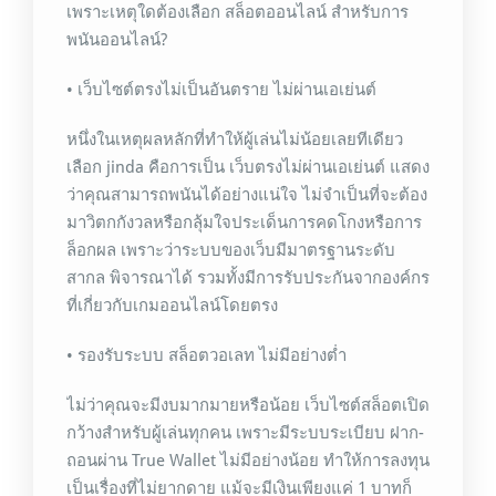
เพราะเหตุใดต้องเลือก สล็อตออนไลน์ สำหรับการ
พนันออนไลน์?
• เว็บไซต์ตรงไม่เป็นอันตราย ไม่ผ่านเอเย่นต์
หนึ่งในเหตุผลหลักที่ทำให้ผู้เล่นไม่น้อยเลยทีเดียว
เลือก jinda คือการเป็น เว็บตรงไม่ผ่านเอเย่นต์ แสดง
ว่าคุณสามารถพนันได้อย่างแน่ใจ ไม่จำเป็นที่จะต้อง
มาวิตกกังวลหรือกลุ้มใจประเด็นการคดโกงหรือการ
ล็อกผล เพราะว่าระบบของเว็บมีมาตรฐานระดับ
สากล พิจารณาได้ รวมทั้งมีการรับประกันจากองค์กร
ที่เกี่ยวกับเกมออนไลน์โดยตรง
• รองรับระบบ สล็อตวอเลท ไม่มีอย่างต่ำ
ไม่ว่าคุณจะมีงบมากมายหรือน้อย เว็บไซต์สล็อตเปิด
กว้างสำหรับผู้เล่นทุกคน เพราะมีระบบระเบียบ ฝาก-
ถอนผ่าน True Wallet ไม่มีอย่างน้อย ทำให้การลงทุน
เป็นเรื่องที่ไม่ยากดาย แม้จะมีเงินเพียงแค่ 1 บาทก็