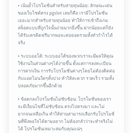
• เน้นย้ำโปรโมชั่นสำหรับสายทุนน้อย: ลักษณะเด่น
ของเว็บไซต์ตรง pgslot เลยก็คือ เรามีโปรโมชั่น
เยอะมากสำหรับสายทุนน้อย ทำให้การเข้าถึงเกม
สล็อตแบบที่ถูกใจนั้นง่ายมากยิ่งขึ้น ฝากน้อยแต่ก็ยัง
ได้รับเครดิตฟรีมากพอจะต่อยอดรวมทั้งทำกำไรได้
จริง
• ระบบออโต้: ระบบออโต้ของพวกเราจะมีผลให้คุณ
ใช้งานในส่วนต่างๆได้ง่ายขึ้น ตั้งแต่การลงทะเบียน
การฝากเงิน การรับโปรโมชั่นต่างๆโดยไม่ต้องติดต่อ
กับแอดไม่นใดๆทั้งปวง ทำให้สะดวก รวดเร็ว รวมทั้ง
ปลอดภัยมากขึ้นอีกด้วย
• ข้อตกลงโปรโมชั่นไม่ซับซ้อน: โปรโมชั่นของเรา
จะมีเงื่อนไขที่ไม่ซับซ้อน ตรงไปตรงมา และไม่
ยากจนเหลือเกิน ทำให้ท่านสามารถเลือกรับโปรโมชั่
นที่พึงพอใจได้ตามอยาก ไม่ต้องกลัวว่าจะทำจริงไม่
ได้ โปรโมชั่นเหมาะสมกับคุณแน่ๆ