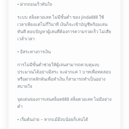
• ฝากถอนเร็วทันใจ
ระบบ สล็อตวอเลท ไม่มีขั้นต่ำ ของ jinda888 ใช้
เวลาเพียงแต่ไม่กี่วินาที เงินก็จะเข้าบัญชีพร้อมเล่น
ทันที ตอบปัญหาผู้เล่นที่ต้องการความรวดเร็ว ไม่เสีย
เวล่ำเวลา
• อิสระทางการเงิน
การไม่มีขั้นต่ำช่วยให้ผู้เล่นสามารถควบคุมงบ
ประมาณได้อย่างอิสระ จะฝากแค่ 1 บาทเพื่อทดสอบ
หรือฝากหลักพันเพื่อทำเงิน ก็สามารถทำเป็นอย่าง
สบายใจ
จุดเด่นของการเล่นสล็อต888 สล็อตวอเลท ไม่มีอย่าง
ต่ำ
• เริ่มต้นง่าย – หากแม้มีงบน้อยก็เล่นได้