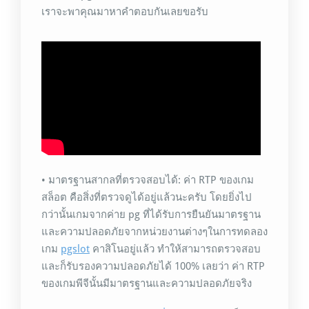
เราจะพาคุณมาหาคำตอบกันเลยขอรับ
• มาตรฐานสากลที่ตรวจสอบได้: ค่า RTP ของเกม
สล็อต คือสิ่งที่ตรวจดูได้อยู่แล้วนะครับ โดยยิ่งไป
กว่านั้นเกมจากค่าย pg ที่ได้รับการยืนยันมาตรฐาน
และความปลอดภัยจากหน่วยงานต่างๆในการทดลอง
เกม
pgslot
คาสิโนอยู่แล้ว ทำให้สามารถตรวจสอบ
และก็รับรองความปลอดภัยได้ 100% เลยว่า ค่า RTP
ของเกมพีจีนั้นมีมาตรฐานและความปลอดภัยจริง