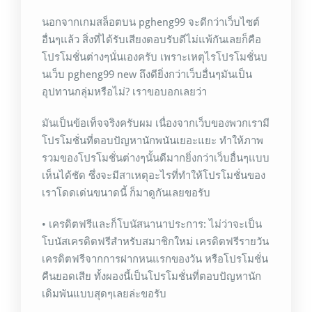
นอกจากเกมสล็อตบน pgheng99 จะดีกว่าเว็บไซต์
อื่นๆแล้ว สิ่งที่ได้รับเสียงตอบรับดีไม่แพ้กันเลยก็คือ
โปรโมชั่นต่างๆนั่นเองครับ เพราะเหตุไรโปรโมชั่นบ
นเว็บ pgheng99 new ถึงดียิ่งกว่าเว็บอื่นๆมันเป็น
อุปทานกลุ่มหรือไม่? เราขอบอกเลยว่า
มันเป็นข้อเท็จจริงครับผม เนื่องจากเว็บของพวกเรามี
โปรโมชั่นที่ตอบปัญหานักพนันเยอะแยะ ทำให้ภาพ
รวมของโปรโมชั่นต่างๆนั้นดีมากยิ่งกว่าเว็บอื่นๆแบบ
เห็นได้ชัด ซึ่งจะมีสาเหตุอะไรที่ทำให้โปรโมชั่นของ
เราโดดเด่นขนาดนี้ ก็มาดูกันเลยขอรับ
• เครดิตฟรีและก็โบนัสนานาประการ: ไม่ว่าจะเป็น
โบนัสเครดิตฟรีสำหรับสมาชิกใหม่ เครดิตฟรีรายวัน
เครดิตฟรีจากการฝากหนแรกของวัน หรือโปรโมชั่น
คืนยอดเสีย ทั้งผองนี้เป็นโปรโมชั่นที่ตอบปัญหานัก
เดิมพันแบบสุดๆเลยล่ะขอรับ