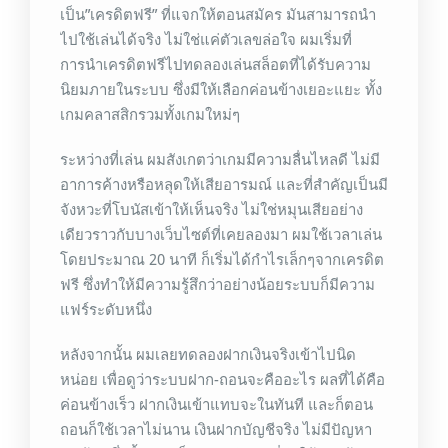
เป็น”เครดิตฟรี” ที่แจกให้ตอนสมัคร มันสามารถนำ
ไปใช้เล่นได้จริง ไม่ใช่แค่ตัวเลขล่อใจ ผมเริ่มที่
การนำเครดิตฟรีไปทดลองเล่นสล็อตที่ได้รับความ
นิยมภายในระบบ ซึ่งมีให้เลือกค่อนข้างเยอะแยะ ทั้ง
เกมคลาสสิกรวมทั้งเกมใหม่ๆ
ระหว่างที่เล่น ผมสังเกตว่าเกมมีความลื่นไหลดี ไม่มี
อาการค้างหรือหลุดให้เสียอารมณ์ และที่สำคัญเป็นมี
จังหวะที่โบนัสเข้าให้เห็นจริง ไม่ใช่หมุนเสียอย่าง
เดียวราวกับบางเว็บไซต์ที่เคยลองมา ผมใช้เวลาเล่น
โดยประมาณ 20 นาที ก็เริ่มได้กำไรเล็กๆจากเครดิต
ฟรี ซึ่งทำให้มีความรู้สึกว่าอย่างน้อยระบบก็มีความ
แฟร์ระดับหนึ่ง
หลังจากนั้น ผมเลยทดลองฝากเงินจริงเข้าไปนิด
หน่อย เพื่อดูว่าระบบฝาก-ถอนจะคืออะไร ผลที่ได้คือ
ค่อนข้างเร็ว ฝากเงินเข้าแทบจะในทันที และก็ตอน
ถอนก็ใช้เวลาไม่นาน เงินฝากบัญชีจริง ไม่มีปัญหา