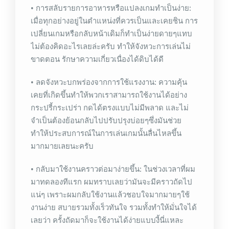
• การสลับรายการอาหารหรือแปลงเกมทำเป็นง่าย:
เมื่อทุกอย่างอยู่ในตำแหน่งที่ควรเป็นและเคยชิน การ
เปลี่ยนเกมหรือกลับหน้าเดิมก็ทำเป็นง่ายดายๆแทบ
ไม่ต้องคิดอะไรเลยล่ะครับ ทำให้จังหวะการเล่นไม่
ขาดตอน รักษาความเกี่ยวเนื่องได้ดิบได้ดี
• ลดจังหวะบกพร่องจากการใช้แรงงาน: ความคุ้น
เคยที่เกิดขึ้นทำให้พวกเราสามารถใช้งานได้อย่าง
กระปรี้กระเปร่า กดได้ตรงแบบไม่มีพลาด และไม่
จำเป็นต้องย้อนกลับไปปรับปรุงบ่อยๆซึ่งมันช่วย
ทำให้ประสบการณ์ในการเล่นเกมนั้นลื่นไหลขึ้น
มากมายเลยนะครับ
• กลับมาใช้งานคราวต่อมาง่ายขึ้น: ในช่วงเวลาที่ผม
มาทดลองทีแรก ผมทราบเลยว่ามันจะมีคราวถัดไป
แน่ๆ เพราะผมกลับใช้งานแล้วชอบใจมากมายๆใช้
งานง่าย สบายรวมทั้งเร็วทันใจ รวมทั้งทำให้มั่นใจได้
เลยว่า ครั้งถัดมาก็จะใช้งานได้ง่ายแบบงี้นี่แหละ