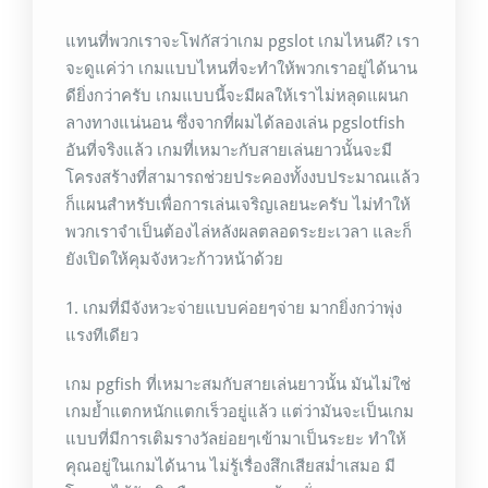
แทนที่พวกเราจะโฟกัสว่าเกม pgslot เกมไหนดี? เรา
จะดูแค่ว่า เกมแบบไหนที่จะทำให้พวกเราอยู่ได้นาน
ดียิ่งกว่าครับ เกมแบบนี้จะมีผลให้เราไม่หลุดแผนก
ลางทางแน่นอน ซึ่งจากที่ผมได้ลองเล่น pgslotfish
อันที่จริงแล้ว เกมที่เหมาะกับสายเล่นยาวนั้นจะมี
โครงสร้างที่สามารถช่วยประคองทั้งงบประมาณแล้ว
ก็แผนสำหรับเพื่อการเล่นเจริญเลยนะครับ ไม่ทำให้
พวกเราจำเป็นต้องไล่หลังผลตลอดระยะเวลา และก็
ยังเปิดให้คุมจังหวะก้าวหน้าด้วย
1. เกมที่มีจังหวะจ่ายแบบค่อยๆจ่าย มากยิ่งกว่าพุ่ง
แรงทีเดียว
เกม pgfish ที่เหมาะสมกับสายเล่นยาวนั้น มันไม่ใช่
เกมย้ำแตกหนักแตกเร็วอยู่แล้ว แต่ว่ามันจะเป็นเกม
แบบที่มีการเติมรางวัลย่อยๆเข้ามาเป็นระยะ ทำให้
คุณอยู่ในเกมได้นาน ไม่รู้เรื่องสึกเสียสม่ำเสมอ มี