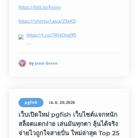
https://bitt.to/hsjxjy
https://shorturl.asia/ZXeKD
https://t.co/74VeQng9fI
…
by
Jesse Green
pgfish
เม.ย. 20,2026
เว็บเปิดใหม่ pgfish เว็บไซต์แจกหนัก
สล็อตแตกง่าย เล่นมันทุกตา ลุ้นได้จริง
จ่ายไวถูกใจสายปั่น ใหม่ล่าสุด Top 25