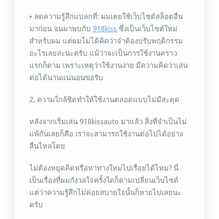
• ลดความรู้สึกแปลกที่: ผมเคยใช้เว็บไซต์สล็อตอื่น
มาก่อน จนมาพบกับ
918kiss
ซึ่งเป็นเว็บไซต์ใหม่
สำหรับผม แต่ผมไม่ได้คิดว่าจำต้องปรับพฤติกรรม
อะไรเลยล่ะนะครับ แม้ว่าจะเป็นการใช้งานคราว
แรกก็ตาม เพราะเหตุว่าใช้งานง่าย มีความคิดว่าเล่น
ต่อได้นานแน่นอนขอรับ
2. ความใกล้ชิดทำให้ใช้งานตลอดแบบไม่มีสะดุด
หลังจากเริ่มเล่น 918kissauto มาแล้ว สิ่งที่จำเป็นไม่
แพ้กันเลยก็คือ เราจะสามารถใช้งานต่อไปได้อย่าง
ลื่นไหลโดย
ไม่ต้องหยุดคิดหรือหาทางใหม่ไปเรื่อยได้ไหม? นี่
เป็นเรื่องที่ผมกังวลใจครั้งใดก็ตามเปลี่ยนเว็บไซต์
แต่ว่าความรู้สึกไม่ค่อยสบายใจนั้นก็หายไปเลยนะ
ครับ