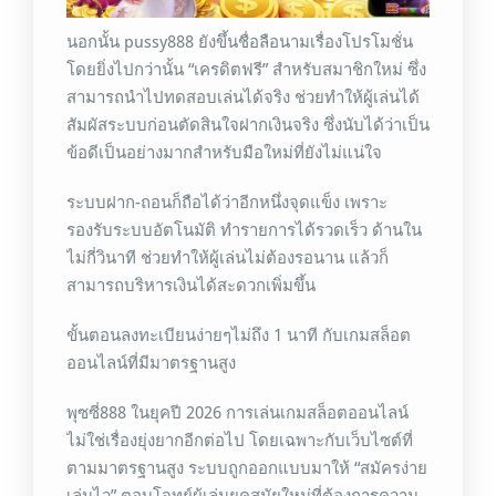
นอกนั้น pussy888 ยังขึ้นชื่อลือนามเรื่องโปรโมชั่น
โดยยิ่งไปกว่านั้น “เครดิตฟรี” สำหรับสมาชิกใหม่ ซึ่ง
สามารถนำไปทดสอบเล่นได้จริง ช่วยทำให้ผู้เล่นได้
สัมผัสระบบก่อนตัดสินใจฝากเงินจริง ซึ่งนับได้ว่าเป็น
ข้อดีเป็นอย่างมากสำหรับมือใหม่ที่ยังไม่แน่ใจ
ระบบฝาก-ถอนก็ถือได้ว่าอีกหนึ่งจุดแข็ง เพราะ
รองรับระบบอัตโนมัติ ทำรายการได้รวดเร็ว ด้านใน
ไม่กี่วินาที ช่วยทำให้ผู้เล่นไม่ต้องรอนาน แล้วก็
สามารถบริหารเงินได้สะดวกเพิ่มขึ้น
ขั้นตอนลงทะเบียนง่ายๆไม่ถึง 1 นาที กับเกมสล็อต
ออนไลน์ที่มีมาตรฐานสูง
พุซซี่888 ในยุคปี 2026 การเล่นเกมสล็อตออนไลน์
ไม่ใช่เรื่องยุ่งยากอีกต่อไป โดยเฉพาะกับเว็บไซต์ที่
ตามมาตรฐานสูง ระบบถูกออกแบบมาให้ “สมัครง่าย