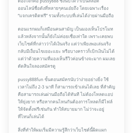
ต้องใจก็คือ pussy888 ซึ่งนับได้ว่าเป็นสล็อต
ออนไลน์ชื่อดังที่หลายๆคนเอ๋ยถึง โดยเฉพาะเรื่อง
“แจกเครดิตฟรี” รวมทั้งระบบที่เล่นได้ง่ายผ่านมือถือ
ตอนแรกผมก็เสมือนคนสามัญ เป็นมองเห็นโปรโมท
แล้วหลังจากนั้นก็ยังไม่ค่อยเชื่อเท่าใด เพราะเคยพบ
เว็บไซต์ที่กล่าวว่าได้เงินจริง แต่ว่าเพียงพอเล่นจริง
กลับมีเงื่อนไขเยอะแยะ หรือบางคราวก็เบิกเงินไม่ได้
แต่ว่าด้วยความที่มองเห็นรีวิวค่อนข้างจะมาก ผมเลย
ตัดสินใจลองสมัครดู
pussy888fun ขั้นตอนสมัครนับว่าง่ายอย่างยิ่ง ใช้
เวลาไม่ถึง 2-3 นาที ก็สามารถเข้าเล่นได้เลย ที่สำคัญ
คือสามารถเล่นผ่านมือถือได้ทันที ไม่ต้องโหลดแอป
ให้ยุ่งยาก หรือหากคนไหนกันต้องการโหลดก็มีไฟล์
ให้จัดตั้งฟรีเช่นกัน ทำให้สบายมาก ไม่ว่าจะอยู่
ที่ไหนก็เล่นได้
สิ่งที่ทำให้ผมเริ่มมีความรู้สึกว่าเว็บไซต์นี้ผิดแผก