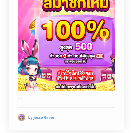
…
by
Jesse Green