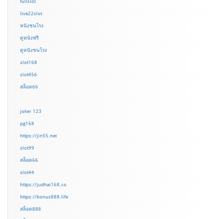
fullslot
live22slot
หนังชนโรง
ดูหนังฟรี
ดูหนังชนโรง
slot168
slot456
สล็อต66
joker 123
pg168
https://jin55.net
slot99
สล็อต66
slot44
https://judhai168.co
https://bonus888.life
สล็อต888