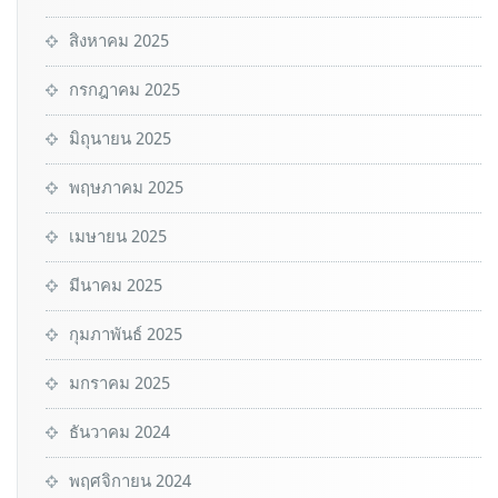
สิงหาคม 2025
กรกฎาคม 2025
มิถุนายน 2025
พฤษภาคม 2025
เมษายน 2025
มีนาคม 2025
กุมภาพันธ์ 2025
มกราคม 2025
ธันวาคม 2024
พฤศจิกายน 2024