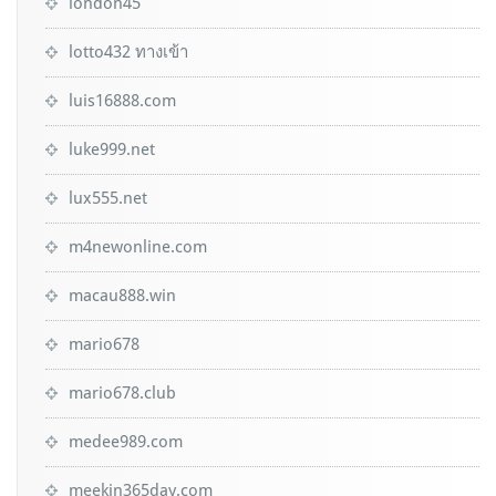
london45
lotto432 ทางเข้า
luis16888.com
luke999.net
lux555.net
m4newonline.com
macau888.win
mario678
mario678.club
medee989.com
meekin365day.com