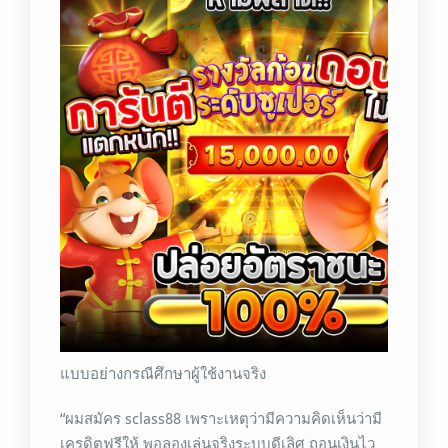
แบบอย่างกรณีศึกษาผู้ใช้งานจริง
“ผมสมัคร sclass88 เพราะเหตุว่ามีความคิดเห็นว่ามี
เครดิตฟรีให้ พอลองเล่นจริงระบบดีเลิศ ถอนเงินไว