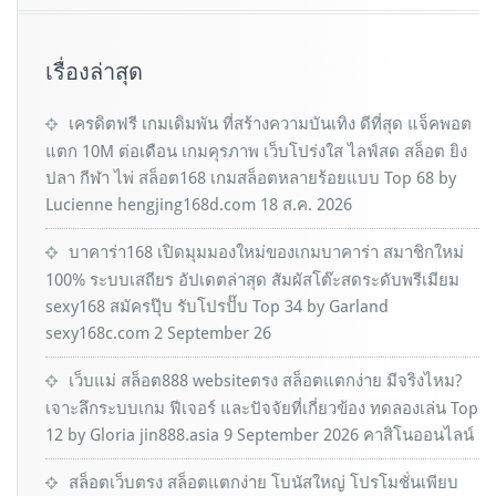
เรื่องล่าสุด
เครดิตฟรี เกมเดิมพัน ที่สร้างความบันเทิง ดีที่สุด แจ็คพอต
แตก 10M ต่อเดือน เกมคุรภาพ เว็บโปร่งใส ไลฟ์สด สล็อต ยิง
ปลา กีฬา ไพ่ สล็อต168 เกมสล็อตหลายร้อยแบบ Top 68 by
Lucienne hengjing168d.com 18 ส.ค. 2026
บาคาร่า168 เปิดมุมมองใหม่ของเกมบาคาร่า สมาชิกใหม่
100% ระบบเสถียร อัปเดตล่าสุด สัมผัสโต๊ะสดระดับพรีเมียม
sexy168 สมัครปุ๊บ รับโปรปั๊บ Top 34 by Garland
sexy168c.com 2 September 26
เว็บแม่ สล็อต888 websiteตรง สล็อตแตกง่าย มีจริงไหม?
เจาะลึกระบบเกม ฟีเจอร์ และปัจจัยที่เกี่ยวข้อง ทดลองเล่น Top
12 by Gloria jin888.asia 9 September 2026 คาสิโนออนไลน์
สล็อตเว็บตรง สล็อตแตกง่าย โบนัสใหญ่ โปรโมชั่นเพียบ