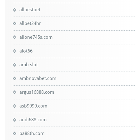
allbestbet
allbet24hr
allone745s.com
alot66
amb slot
ambnovabet.com
argus16888.com
asb9999.com
audi688.com
ba88th.com