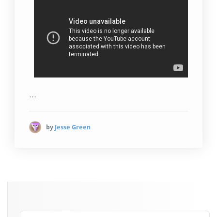
…
by
Jesse Green