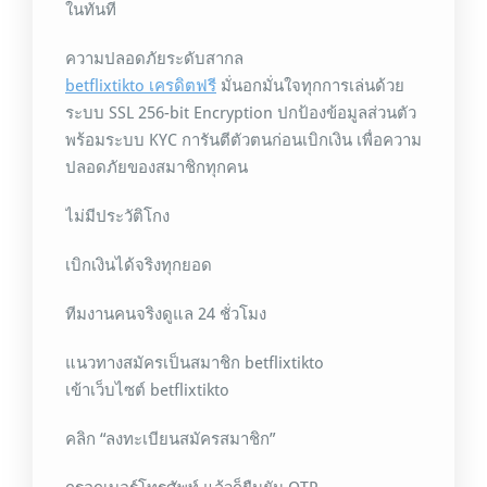
ในทันที
ความปลอดภัยระดับสากล
betflixtikto เครดิตฟรี
มั่นอกมั่นใจทุกการเล่นด้วย
ระบบ SSL 256-bit Encryption ปกป้องข้อมูลส่วนตัว
พร้อมระบบ KYC การันตีตัวตนก่อนเบิกเงิน เพื่อความ
ปลอดภัยของสมาชิกทุกคน
ไม่มีประวัติโกง
เบิกเงินได้จริงทุกยอด
ทีมงานคนจริงดูแล 24 ชั่วโมง
แนวทางสมัครเป็นสมาชิก betflixtikto
เข้าเว็บไซต์ betflixtikto
คลิก “ลงทะเบียนสมัครสมาชิก”