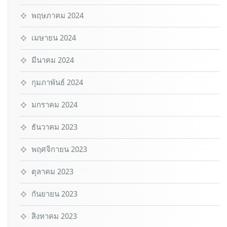
พฤษภาคม 2024
เมษายน 2024
มีนาคม 2024
กุมภาพันธ์ 2024
มกราคม 2024
ธันวาคม 2023
พฤศจิกายน 2023
ตุลาคม 2023
กันยายน 2023
สิงหาคม 2023