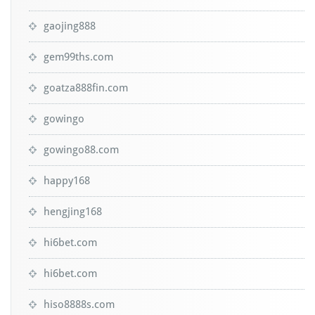
gaojing888
gem99ths.com
goatza888fin.com
gowingo
gowingo88.com
happy168
hengjing168
hi6bet.com
hi6bet.com
hiso8888s.com