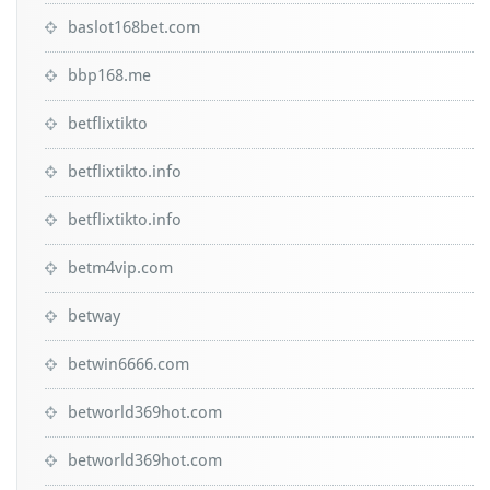
baslot168bet.com
bbp168.me
betflixtikto
betflixtikto.info
betflixtikto.info
betm4vip.com
betway
betwin6666.com
betworld369hot.com
betworld369hot.com