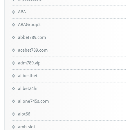
ABA
ABAGroup2
abbet789.com
acebet789.com
adm789.vip
allbestbet
allbet24hr
allone745s.com
alot66
amb slot