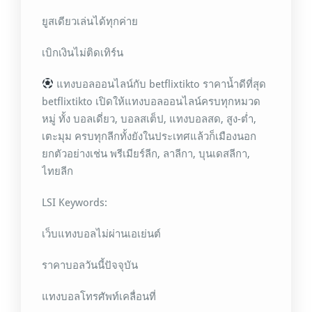
ยูสเดียวเล่นได้ทุกค่าย
เบิกเงินไม่ติดเทิร์น
แทงบอลออนไลน์กับ betflixtikto ราคาน้ำดีที่สุด
betflixtikto เปิดให้แทงบอลออนไลน์ครบทุกหมวด
หมู่ ทั้ง บอลเดี่ยว, บอลสเต็ป, แทงบอลสด, สูง-ต่ำ,
เตะมุม ครบทุกลีกทั้งยังในประเทศแล้วก็เมืองนอก
ยกตัวอย่างเช่น พรีเมียร์ลีก, ลาลีกา, บุนเดสลีกา,
ไทยลีก
LSI Keywords:
เว็บแทงบอลไม่ผ่านเอเย่นต์
ราคาบอลวันนี้ปัจจุบัน
แทงบอลโทรศัพท์เคลื่อนที่