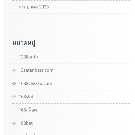
กรกฎาคม 2023
หมวดหมู่
123lionth
13satanbets.com
1688vegasx.com
168slot
168สล็อต
188bet