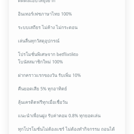
ติดตั้งแอปให้ยุ่งยาก
อินเทอร์เฟซภาษาไทย 100%
ระบบเสถียร ไม่ค้าง ไม่กระดอน
เล่นลื่นทุกวัสดุอุปกรณ์
โปรโมชั่นพิเศษจาก betflixtikto
โบนัสสมาชิกใหม่ 100%
ฝากคราวแรกของวัน รับเพิ่ม 10%
คืนยอดเสีย 5% ทุกอาทิตย์
ลุ้นเครดิตฟรีทุกเมื่อเชื่อวัน
แนะนำเพื่อนฝูง รับค่าคอม 0.8% ทุกยอดเล่น
ทุกโปรโมชั่นไม่ต้องแชร์ ไม่ต้องทำกิจกรรม ถอนได้