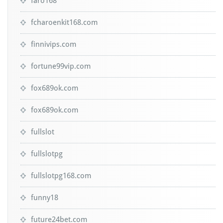
faro168
fcharoenkit168.com
finnivips.com
fortune99vip.com
fox689ok.com
fox689ok.com
fullslot
fullslotpg
fullslotpg168.com
funny18
future24bet.com