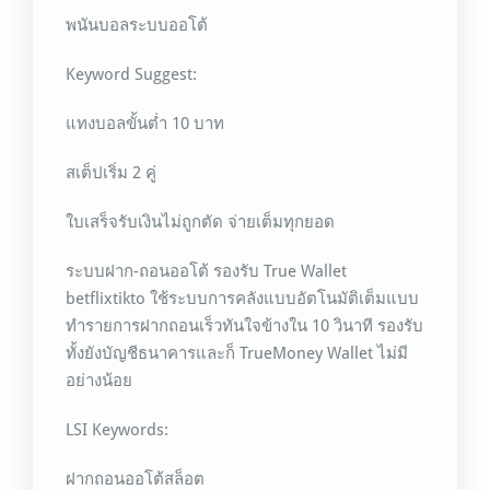
พนันบอลระบบออโต้
Keyword Suggest:
แทงบอลขั้นต่ำ 10 บาท
สเต็ปเริ่ม 2 คู่
ใบเสร็จรับเงินไม่ถูกตัด จ่ายเต็มทุกยอด
ระบบฝาก-ถอนออโต้ รองรับ True Wallet
betflixtikto ใช้ระบบการคลังแบบอัตโนมัติเต็มแบบ
ทำรายการฝากถอนเร็วทันใจข้างใน 10 วินาที รองรับ
ทั้งยังบัญชีธนาคารและก็ TrueMoney Wallet ไม่มี
อย่างน้อย
LSI Keywords:
ฝากถอนออโต้สล็อต