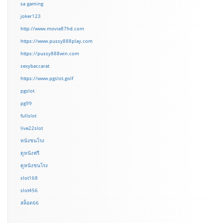
sa gaming
joker123
http://www.movie87hd.com
https://www.pussy888play.com
https://pussy888win.com
sexybaccarat
https://www.pgslot.golf
pgslot
pg99
fullslot
live22slot
หนังชนโรง
ดูหนังฟรี
ดูหนังชนโรง
slot168
slot456
สล็อต66