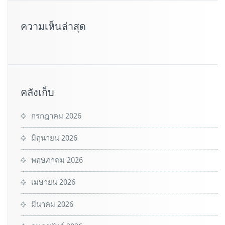
ความเห็นล่าสุด
คลังเก็บ
กรกฎาคม 2026
มิถุนายน 2026
พฤษภาคม 2026
เมษายน 2026
มีนาคม 2026