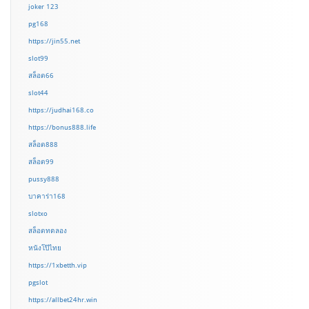
joker 123
pg168
https://jin55.net
slot99
สล็อต66
slot44
https://judhai168.co
https://bonus888.life
สล็อต888
สล็อต99
pussy888
บาคาร่า168
slotxo
สล็อตทดลอง
หนังโป๊ไทย
https://1xbetth.vip
pgslot
https://allbet24hr.win