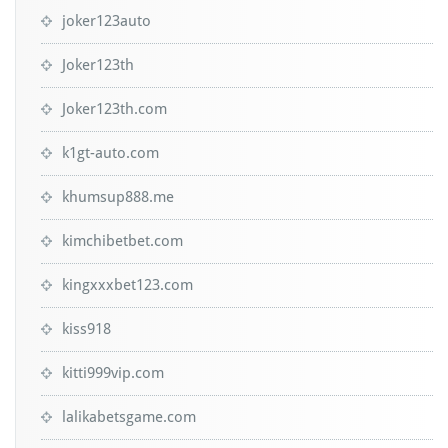
joker123auto
Joker123th
Joker123th.com
k1gt-auto.com
khumsup888.me
kimchibetbet.com
kingxxxbet123.com
kiss918
kitti999vip.com
lalikabetsgame.com