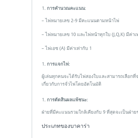
s
การคำนวณคะแนน
:
s
– ไพ่หมายเลข 2-9 มีคะแนนตามหน้าไพ่
– ไพ่หมายเลข 10 และไพ่หน้าทุกใบ (J,Q,K) มีค่าเท
– ไพ่เอซ (A) มีค่าเท่ากับ 1
การแจกไพ่
:
ผู้เล่นทุกคนจะได้รับไพ่สองใบและสามารถเลือกที่
เกี่ยวกับการจั่วไพ่โดยอัตโนมัติ
การตัดสินผลแพ้ชนะ
:
ฝ่ายที่มีคะแนนรวมใกล้เคียงกับ 9 ที่สุดจะเป็นฝ่
ประเภทของบาคาร่า