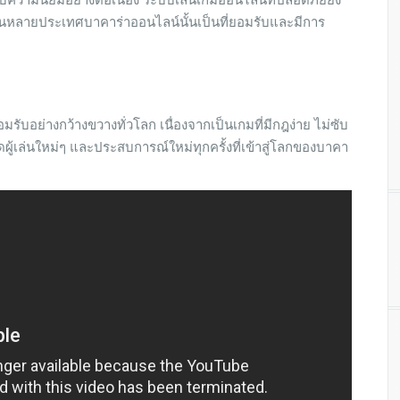
รับความนิยมอย่างต่อเนื่อง ระบบเล่นเกมออนไลน์ที่ปลอดภัยยัง
ล่น ในหลายประเทศบาคาร่าออนไลน์นั้นเป็นที่ยอมรับและมีการ
รับอย่างกว้างขวางทั่วโลก เนื่องจากเป็นเกมที่มีกฎง่าย ไม่ซับ
ูดผู้เล่นใหม่ๆ และประสบการณ์ใหม่ทุกครั้งที่เข้าสู่โลกของบาคา