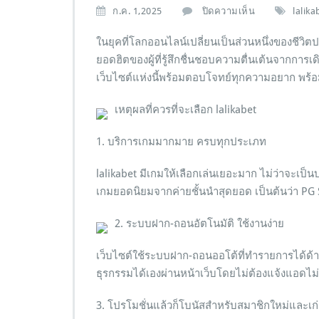
บ
ก.ค. 1,2025
ปิดความเห็น
lalika
น
l
ในยุคที่โลกออนไลน์เปลี่ยนเป็นส่วนหนึ่งของชีวิต
a
ยอดฮิตของผู้ที่รู้สึกชื่นชอบความตื่นเต้นจากการ
l
เว็บไซต์แห่งนี้พร้อมตอบโจทย์ทุกความอยาก พร้อ
i
k
เหตุผลที่ควรที่จะเลือก lalikabet
a
b
e
1. บริการเกมมากมาย ครบทุกประเภท
t
เ
lalikabet มีเกมให้เลือกเล่นเยอะมาก ไม่ว่าจะเป็น
ข
เกมยอดนิยมจากค่ายชั้นนำสุดยอด เป็นต้นว่า PG S
้
า
2. ระบบฝาก-ถอนอัตโนมัติ ใช้งานง่าย
สู
่
ร
เว็บไซต์ใช้ระบบฝาก-ถอนออโต้ที่ทำรายการได้ด้าน
ะ
ธุรกรรมได้เองผ่านหน้าเว็บโดยไม่ต้องแจ้งแอดไม
บ
บ
3. โปรโมชั่นแล้วก็โบนัสสำหรับสมาชิกใหม่และเก
1