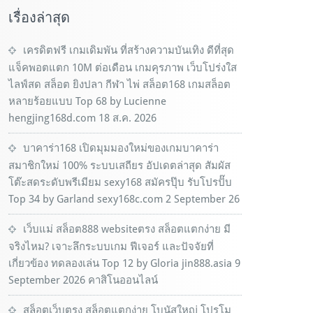
เรื่องล่าสุด
เครดิตฟรี เกมเดิมพัน ที่สร้างความบันเทิง ดีที่สุด
แจ็คพอตแตก 10M ต่อเดือน เกมคุรภาพ เว็บโปร่งใส
ไลฟ์สด สล็อต ยิงปลา กีฬา ไพ่ สล็อต168 เกมสล็อต
หลายร้อยแบบ Top 68 by Lucienne
hengjing168d.com 18 ส.ค. 2026
บาคาร่า168 เปิดมุมมองใหม่ของเกมบาคาร่า
สมาชิกใหม่ 100% ระบบเสถียร อัปเดตล่าสุด สัมผัส
โต๊ะสดระดับพรีเมียม sexy168 สมัครปุ๊บ รับโปรปั๊บ
Top 34 by Garland sexy168c.com 2 September 26
เว็บแม่ สล็อต888 websiteตรง สล็อตแตกง่าย มี
จริงไหม? เจาะลึกระบบเกม ฟีเจอร์ และปัจจัยที่
เกี่ยวข้อง ทดลองเล่น Top 12 by Gloria jin888.asia 9
September 2026 คาสิโนออนไลน์
สล็อตเว็บตรง สล็อตแตกง่าย โบนัสใหญ่ โปรโม