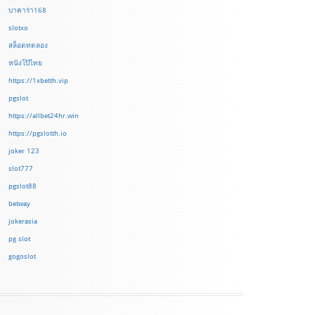
บาคาร่า168
slotxo
สล็อตทดลอง
หนังโป๊ไทย
https://1xbetth.vip
pgslot
https://allbet24hr.win
https://pgslotth.io
joker 123
slot777
pgslot88
betway
jokerasia
pg slot
gogoslot