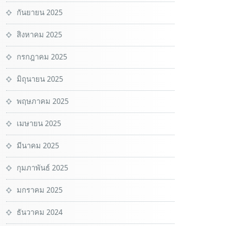
กันยายน 2025
สิงหาคม 2025
กรกฎาคม 2025
มิถุนายน 2025
พฤษภาคม 2025
เมษายน 2025
มีนาคม 2025
กุมภาพันธ์ 2025
มกราคม 2025
ธันวาคม 2024