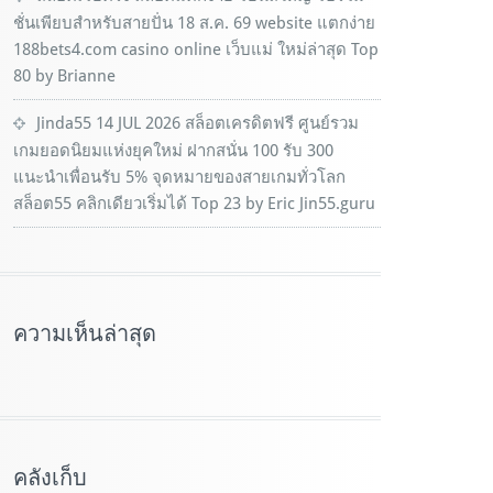
ชั่นเพียบสำหรับสายปั่น 18 ส.ค. 69 website แตกง่าย
188bets4.com casino online เว็บแม่ ใหม่ล่าสุด Top
80 by Brianne
Jinda55 14 JUL 2026 สล็อตเครดิตฟรี ศูนย์รวม
เกมยอดนิยมแห่งยุคใหม่ ฝากสนั่น 100 รับ 300
แนะนำเพื่อนรับ 5% จุดหมายของสายเกมทั่วโลก
สล็อต55 คลิกเดียวเริ่มได้ Top 23 by Eric Jin55.guru
ความเห็นล่าสุด
คลังเก็บ