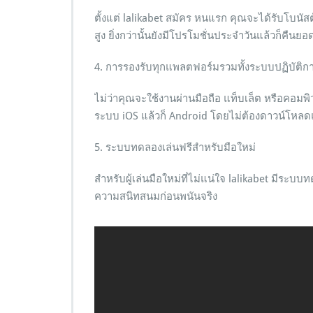
4
ตั้งแต่ lalikabet สมัคร หนแรก คุณจะได้รับโบนัสต้
M
a
สูง ยิ่งกว่านั้นยังมีโปรโมชั่นประจำวันแล้วก็คืนยอ
y
l
4. การรองรับทุกแพลตฟอร์มรวมทั้งระบบปฏิบัติก
a
l
ไม่ว่าคุณจะใช้งานผ่านมือถือ แท็บเล็ต หรือคอมพิว
i
ระบบ iOS แล้วก็ Android โดยไม่ต้องดาวน์โหลด
k
a
b
5. ระบบทดลองเล่นฟรีสำหรับมือใหม่
e
t
สำหรับผู้เล่นมือใหม่ที่ไม่แน่ใจ lalikabet มีระบบท
แ
ความสนิทสนมก่อนพนันจริง
ต
ก
จ
ร
ิ
ง
ไ
ม
่