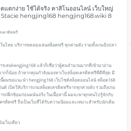
แตกง่าย ใช้ได้จริง คาสิโนออนไลน์ เว็บใหญ่
 Stacie hengjing168 hengjing168.wiki 8
ตเครดิตฟรี
ในไทย บริการทดลองเล่นสล็อตฟรี ทุกค่ายดัง รวมทั้งเกมยิงปลา
การเล่นhengjing168 แล้วก็เชื่อว่าผู้คนจำนวนมากที่เข้ามาอ่าน
กก็น้อย ถ้าหากคุณกำลังมองหาเว็บสล็อตเครดิตฟรีที่ดีที่สุด มี
ันนี้ผมขอแนะนำ hengjing168 เว็บไซต์สล็อตออนไลน์ สล็อต168
เย่นต์ เปิดให้บริการเกมสล็อตเครดิตฟรีจากทุกค่ายดัง รวมถึงเกม
ารถฝึกซ้อมก่อนพนันจริง ในเนื้อหานี้ ผมจะพาทุกคนไปรู้จักกับ
เครดิตฟรี ถึงเป็นเว็บที่ได้รับความนิยมและเหมาะสำหรับนักเดิม
นเว็บเดียว