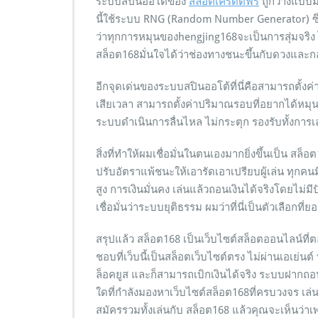
ระบบสปินออโต้ของ
สล็อตเครดิตฟรี
ถูกวางแบบมาใ
ง
นี้ใช้ระบบ RNG (Random Number Generator) ซึ่
เ
ว่าทุกการหมุนของhengjing168จะเป็นการสุ่มจริง ไ
ล
สล็อต168มั่นใจได้ว่าช่องทางชนะขึ้นกับดวงและก
่
น
T
อีกจุดเด่นของระบบสปินออโต้ที่นี่คือสามารถตั้ง
o
เสียเวลา สามารถตั้งค่าปริมาณรอบที่อยากได้หมุน
p
ระบบดำเนินการลื่นไหล ไม่กระตุก รองรับทั้งการ
9
b
สิ่งที่ทำให้ผมเชื่อมั่นในตนเองมากยิ่งขึ้นเป็น สล็
y
S
ปรับอัตราแพ้ชนะให้เอารัดเอาเปรียบผู้เล่น ทุ
t
สูง การเงินมั่นคง เล่นแล้วถอนเงินได้จริงโดยไม่ม
a
เชื่อมั่นว่าระบบยุติธรรม ผมว่าที่นี่เป็นตัวเลือกที่ย
c
i
สรุปแล้ว สล็อต168 เป็นเว็บไซต์สล็อตออนไลน์ที
e
h
ชอบที่เว็บนี้เป็นสล็อตเว็บไซต์ตรง ไม่ผ่านเอเย่นต
e
ล็อคยูส และก็สามารถเบิกเงินได้จริง ระบบฝากถอนออโ
n
ใดที่กำลังมองหาเว็บไซต์สล็อต168ที่ครบวงจร เล่
g
สมัครรวมทั้งเล่นกับ สล็อต168 แล้วคุณจะเห็นว่าเพ
j