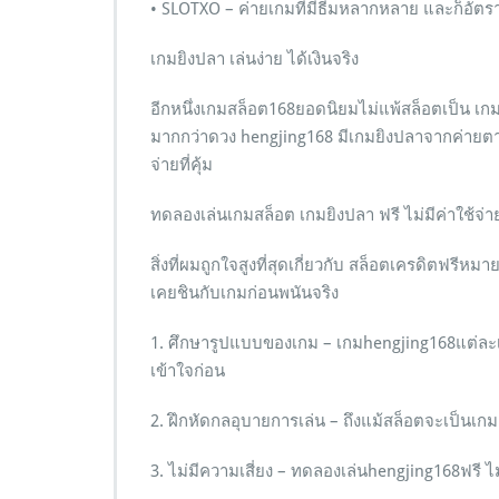
• SLOTXO – ค่ายเกมที่มีธีมหลากหลาย และก็อัตรา
ช
้
เกมยิงปลา เล่นง่าย ได้เงินจริง
ไ
ด
้
อีกหนึ่งเกมสล็อต168ยอดนิยมไม่แพ้สล็อตเป็น เกมยิ
จ
มากกว่าดวง hengjing168 มีเกมยิงปลาจากค่ายตา
ร
จ่ายที่คุ้ม
ิ
ง
ทดลองเล่นเกมสล็อต เกมยิงปลา ฟรี ไม่มีค่าใช้จ่า
ค
า
ส
สิ่งที่ผมถูกใจสูงที่สุดเกี่ยวกับ สล็อตเครดิตฟรีห
ิ
เคยชินกับเกมก่อนพนันจริง
โ
น
1. ศึกษารูปแบบของเกม – เกมhengjing168แต่ละเ
อ
เข้าใจก่อน
อ
น
ไ
2. ฝึกหัดกลอุบายการเล่น – ถึงแม้สล็อตจะเป็นเกม
ล
น
3. ไม่มีความเสี่ยง – ทดลองเล่นhengjing168ฟรี ไม
์