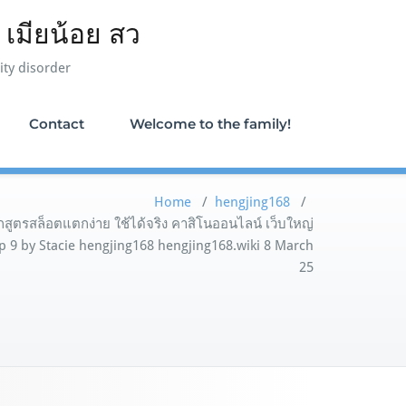
เมียน้อย สว
ity disorder
Contact
Welcome to the family!
Home
/
hengjing168
/
ูตรสล็อตแตกง่าย ใช้ได้จริง คาสิโนออนไลน์ เว็บใหญ่
 9 by Stacie hengjing168 hengjing168.wiki 8 March
25