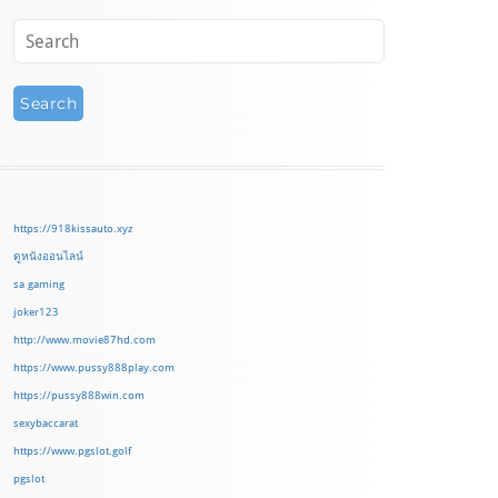
https://918kissauto.xyz
ดูหนังออนไลน์
sa gaming
joker123
http://www.movie87hd.com
https://www.pussy888play.com
https://pussy888win.com
sexybaccarat
https://www.pgslot.golf
pgslot