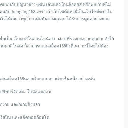
เคยพบกับปัญหาต่างๆเช่น เล่นแล้วโดนล็อคยูส หรือพบเว็บที่ไม่
ล่นกับ hengjing168 เพราะว่าเว็บไซต์แห่งนี้เป็นเว็บไซต์ตรง ไม่
ั่นใจได้เลยว่าทุกการเดิมพันของคุณจะได้รับการดูแลอย่างยอด
ะนั้นเป็น เว็บคาสิโนออนไลน์ครบวงจร ที่รวมเกมจากทุกค่ายดังไว้
เกมคาสิโนสด ก็สามารถเล่นสล็อต168ถึงที่เหมาะนี่โดยไม่ต้อง
ล่นสล็อต168หลายร้อยเกมจากค่ายชั้นหนึ่ง อย่างเช่น
 ฟีพบร์จัดเต็ม โบนัสแตกง่าย
ตกง่าย และก็เกมยิงปลา
อฟรีสปิน และแจ็คพอตก้อนโต