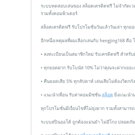
เ
ระบบทดสอบเล่นของ สล็อตเครดิตฟรี ไม่จำกัดเวลา
ว
รวมทั้งคอมพิวเตอร์
็
บ
ใ
สล็อตเครดิตฟรี รับโปรโมชั่นวันแล้ววันเล่า ทุกย
ห
ญ
อีกหนึ่งเหตุผลที่ผมเลือกเล่นกับ hengjing168 คือ โป
่
h
• ลงทะเบียนเป็นสมาชิกใหม่ รับเครดิตฟรี สำหรับผู้
e
n
• ทุกยอดฝาก รับโบนัส 10% ไม่ว่าคุณจะฝากเยอะแค
g
j
i
• คืนยอดเสีย 5% ทุกสัปดาห์ เล่นเสียไม่ต้องวิตกกั
n
g
• แนะนำเพื่อน รับค่าคอมมิชชั่น
สล็อต
ยิ่งแนะนำม
1
6
ทุกโปรโมชั่นมีเงื่อนไขที่ไม่ยุ่งยาก รวมทั้งสาม
8
ท
ระบบสปินออโต้ ถูกต้องแม่นยำ ไม่มีโกง ปลอดภั
ด
ล
อ