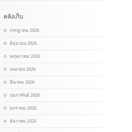
คลังเก็บ
กรกฎาคม 2026
มิถุนายน 2026
พฤษภาคม 2026
เมษายน 2026
มีนาคม 2026
กุมภาพันธ์ 2026
มกราคม 2026
ธันวาคม 2025