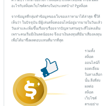
ความปรารถนาของวงการสล็อตประเทศไทยที่มากขึ้น มีผล
ล
อะไรกับสล็อตเว็บไซต์ตรงในประเทศบ้าง? Pgสล็อต
็
อ
จากข้อมูลที่กลุ่มทำข้อมูลของเว็บของเราหามาได้ล่าสุด ชี้ให้
ต
เห็นว่า ในปัจจุบัน มีผู้เล่นสล็อตออนไลน์อยู่มากมายในวันแล้ว
P
g
วันเล่าและเพิ่มขึ้นเรื่อยๆเรื่อยจากปัญหาเศรษธุระที่ไม่คงเดิม
s
เพราะคนเริ่มมีเงินลดน้อยลง จึงเอาเงินลงทุนที่มีมาเสี่ยงลงทุน
l
เพื่อได้มาซึ่งผลตอบแทนที่มากที่สุด
o
t
x.
รวมทั้ง
c
สล็อต
o
ออนไลน์ก็
2
ยอดเยี่ยม
9
ก
ในทางเลือก
ั
นั้น สิ่งที่ส่ง
น
ผลต่อ
ย
สล็อต
า
ย
เว็บไซต์
น
ตรงอย่าง