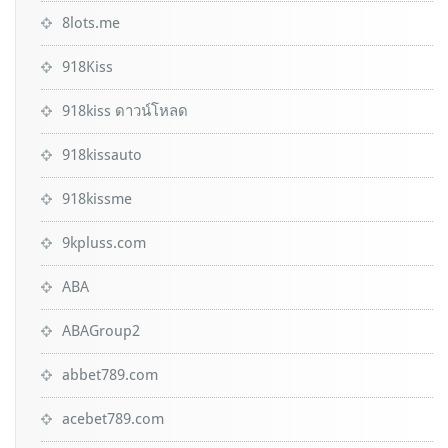
8lots.me
918Kiss
918kiss ดาวน์โหลด
918kissauto
918kissme
9kpluss.com
ABA
ABAGroup2
abbet789.com
acebet789.com