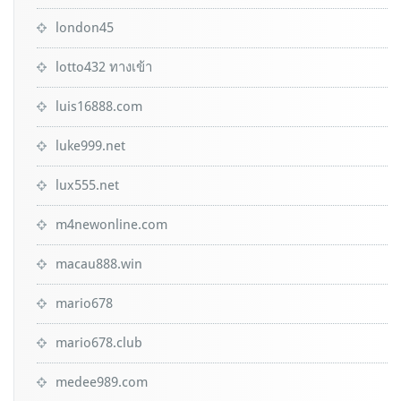
london45
lotto432 ทางเข้า
luis16888.com
luke999.net
lux555.net
m4newonline.com
macau888.win
mario678
mario678.club
medee989.com