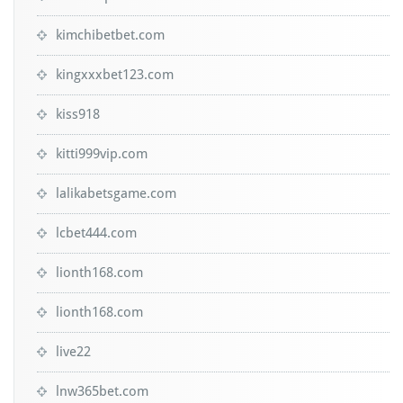
kimchibetbet.com
kingxxxbet123.com
kiss918
kitti999vip.com
lalikabetsgame.com
lcbet444.com
lionth168.com
lionth168.com
live22
lnw365bet.com