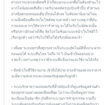
ต่างๆการแจกเครดิตฟรี ถ้าเกิดบอกจะแจกคือไม่ต้องทำอะไร
เ
มากไม่น้อยเลยทีเดียว กดรับกดสมัครปุบปับเข้าปั๊บ ทำตามอ
ว
็
ย่างข้อตกลงหน่อยเดียวก็ถอนได้เลย ไม่ต้องมานั่งถามโน่น
บ
ถามนี่เสมือนที่พวกเว็บไซต์หยาบคายทำ เพราะเหตุว่าที่มัน
ส
ถามเยอะมากๆให้พวกเรารำคาญ จะได้ไม่รับโบนัสพวกนั้น
ล
หรือกล่าวอีกอย่างก็คือ จัดโปรโมชั่นมาแปะหน้าเว็บไซต์ไว้
็
อ
เรียกลูกค้า แต่ว่ารับไปใช้ไม่ได้จริงๆนั่นแหละจ้า
ต
p
• สล็อต ระบบทุกๆสิ่งทุกๆอย่างเป็นระบบอัตโนมัติทั้งปวง ฝาก-
g
ถอนออโต้ ระบบลื่นไหล ไม่ถึง 10 วิ เงินเข้าเงินออกอย่าง
ทั
รวดเร็ว เพราะเหตุว่าเรามีระบบที่แข็งแรงและใช้งานได้จริง
้
ง
ห
• มีหน้าเว็บที่ใช้งานง่าย เข้าถึงได้ง่าย ทางเข้าของพวกเราควร
ม
จะมีความสะดวกและปลอดภัยสูงสุดกับลูกค้า
ด
แ
• ระบบรักษาความปลอดภัยที่ล้ำสมัยแล้วก็ดูแลข้อมูลส่วนตัว
ต
ของทุกท่านอย่างยอดเยี่ยมที่สุด ไม่ว่าจะเป็นข้อมูลการลง
ก
เ
ทะเบียนเป็นสมาชิก บันทึกกระบวนการทำธุรกรรม รวมถึง
ต
ระบบคุ้มครองป้องกันการฉ้อฉลต่างๆในการเล่นสล็อตกับเรา