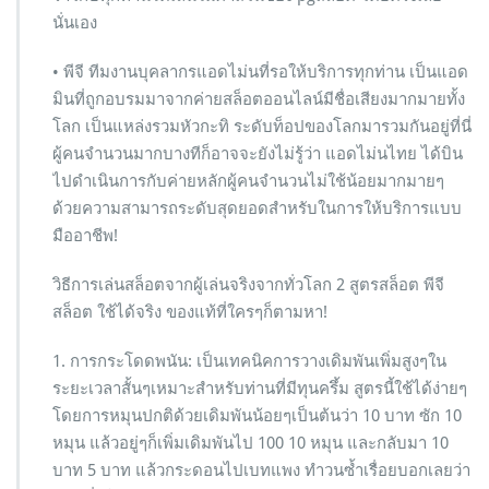
นั่นเอง
• พีจี ทีมงานบุคลากรแอดไม่นที่รอให้บริการทุกท่าน เป็นแอด
มินที่ถูกอบรมมาจากค่ายสล็อตออนไลน์มีชื่อเสียงมากมายทั้ง
โลก เป็นแหล่งรวมหัวกะทิ ระดับท็อปของโลกมารวมกันอยู่ที่นี่
ผู้คนจำนวนมากบางทีก็อาจจะยังไม่รู้ว่า แอดไม่นไทย ได้บิน
ไปดำเนินการกับค่ายหลักผู้คนจำนวนไม่ใช้น้อยมากมายๆ
ด้วยความสามารถระดับสุดยอดสำหรับในการให้บริการแบบ
มืออาชีพ!
วิธีการเล่นสล็อตจากผู้เล่นจริงจากทั่วโลก 2 สูตรสล็อต พีจี
สล็อต ใช้ได้จริง ของแท้ที่ใครๆก็ตามหา!
1. การกระโดดพนัน: เป็นเทคนิคการวางเดิมพันเพิ่มสูงๆใน
ระยะเวลาสั้นๆเหมาะสำหรับท่านที่มีทุนครึ้ม สูตรนี้ใช้ได้ง่ายๆ
โดยการหมุนปกติด้วยเดิมพันน้อยๆเป็นต้นว่า 10 บาท ซัก 10
หมุน แล้วอยู่ๆก็เพิ่มเดิมพันไป 100 10 หมุน และกลับมา 10
บาท 5 บาท แล้วกระดอนไปเบทแพง ทำวนซ้ำเรื่อยบอกเลยว่า