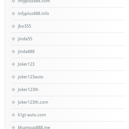
infyplus888.com
infyplus888.info
jbo355
jinda55
jinda888
Joker123
joker123auto
Joker123th
Joker123th.com
k1gt-auto.com
khumsup888.me