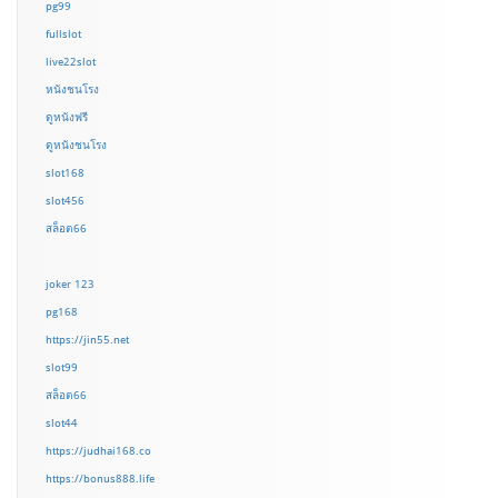
pg99
fullslot
live22slot
หนังชนโรง
ดูหนังฟรี
ดูหนังชนโรง
slot168
slot456
สล็อต66
joker 123
pg168
https://jin55.net
slot99
สล็อต66
slot44
https://judhai168.co
https://bonus888.life