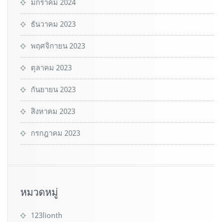
มกราคม 2024
ธันวาคม 2023
พฤศจิกายน 2023
ตุลาคม 2023
กันยายน 2023
สิงหาคม 2023
กรกฎาคม 2023
หมวดหมู่
123lionth