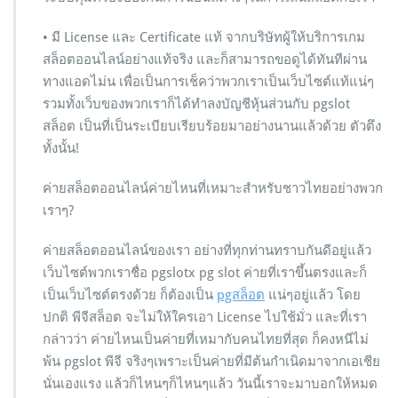
็
ม
• มี License และ Certificate แท้ จากบริษัทผู้ให้บริการเกม
ท
สล็อตออนไลน์อย่างแท้จริง และก็สามารถขอดูได้ทันทีผ่าน
ุ
ก
ทางแอดไม่น เพื่อเป็นการเช็คว่าพวกเราเป็นเว็บไซต์แท้แน่ๆ
ร
รวมทั้งเว็บของพวกเราก็ได้ทำลงบัญชีหุ้นส่วนกับ pgslot
อ
สล็อต เป็นที่เป็นระเบียบเรียบร้อยมาอย่างนานแล้วด้วย ตัวตึง
บ
ทั้งนั้น!
2
4
ชั
ค่ายสล็อตออนไลน์ค่ายไหนที่เหมาะสำหรับชาวไทยอย่างพวก
่
เราๆ?
ว
โ
ค่ายสล็อตออนไลน์ของเรา อย่างที่ทุกท่านทราบกันดีอยู่แล้ว
ม
เว็บไซต์พวกเราชื่อ pgslotx pg slot ค่ายที่เราขึ้นตรงและก็
ง
p
เป็นเว็บไซต์ตรงด้วย ก็ต้องเป็น
pgสล็อต
แน่ๆอยู่แล้ว โดย
g
ปกติ พีจีสล็อต จะไม่ให้ใครเอา License ไปใช้มั่ว และที่เรา
เ
กล่าวว่า ค่ายไหนเป็นค่ายที่เหมากับคนไทยที่สุด ก็คงหนีไม่
ก
พ้น pgslot พีจี จริงๆเพราะเป็นค่ายที่มีต้นกำเนิดมาจากเอเชีย
ม
น
นั่นเองแรง แล้วก็ไหนๆก็ไหนๆแล้ว วันนี้เราจะมาบอกให้หมด