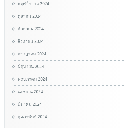
พฤศจิกายน 2024
ตุลาคม 2024
กันยายน 2024
สิงหาคม 2024
กรกฎาคม 2024
มิถุนายน 2024
พฤษภาคม 2024
เมษายน 2024
มีนาคม 2024
กุมภาพันธ์ 2024