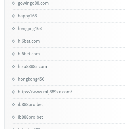
gowingo88.com
happy168
hengjing168
hi6bet.com
hi6bet.com
hiso8888s.com
hongkong456
https://www.mfj889xx.com/
ib888pro.bet
ib888pro.bet