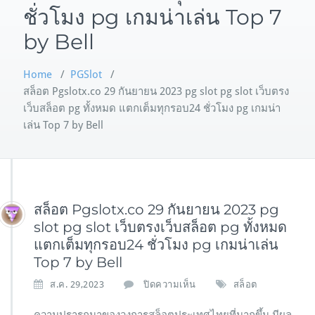
ชั่วโมง pg เกมน่าเล่น Top 7
by Bell
Home
/
PGSlot
/
สล็อต Pgslotx.co 29 กันยายน 2023 pg slot pg slot เว็บตรง
เว็บสล็อต pg ทั้งหมด แตกเต็มทุกรอบ24 ชั่วโมง pg เกมน่า
เล่น Top 7 by Bell
สล็อต Pgslotx.co 29 กันยายน 2023 pg
slot pg slot เว็บตรงเว็บสล็อต pg ทั้งหมด
แตกเต็มทุกรอบ24 ชั่วโมง pg เกมน่าเล่น
Top 7 by Bell
บ
ส.ค. 29,2023
ปิดความเห็น
สล็อต
น
ส