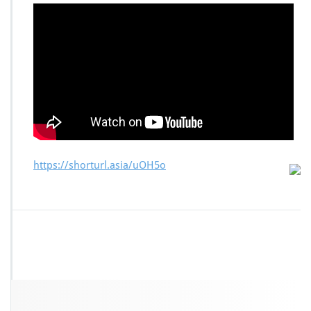
https://shorturl.asia/uOH5o