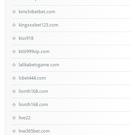
kimchibetbet.com
kingxxxbet123.com
kiss918
kitti999vip.com
lalikabetsgame.com
lcbet444.com
lionth168.com
lionth168.com
live22
lnw365bet.com