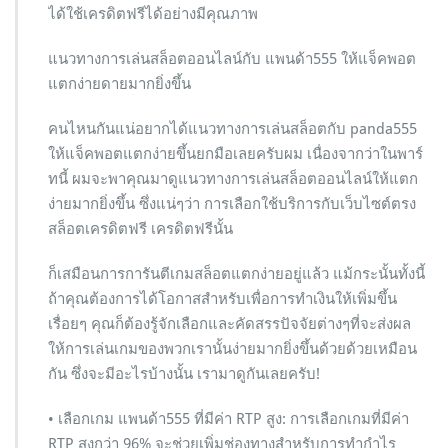
ได้ใช้เครดิตฟรีได้อย่างมีคุณภาพ
ร
ฟ
ร
แนวทางการเล่นสล็อตออนไลน์กับ แพนด้า555 ให้แจ็คพอต
ี
แตกง่ายดายมากยิ่งขึ้น
ท
ุ
คนไหนกันแน่อยากได้แนวทางการเล่นสล็อตกับ panda555
ก
ให้แจ็คพอตแตกง่ายขึ้นยกมือเลยครับผม เนื่องจากว่าในพาร์
ชั
่
ทนี้ ผมจะพาคุณมาดูแนวทางการเล่นสล็อตออนไลน์ให้แตก
ว
ง่ายมากยิ่งขึ้น ซึ่งแน่ๆว่า การเลือกใช้บริการกับเว็บไซต์ตรง
โ
สล็อตเครดิตฟรี เครดิตฟรีนั้น
ม
ง
ก็เสมือนการการันตีเกมสล็อตแตกง่ายอยู่แล้ว แม้กระนั้นทั้งนี้
ส
ล
ถ้าคุณต้องการได้โอกาสสำหรับเพื่อการทำเงินให้เพิ่มขึ้น
็
เรื่อยๆ คุณก็ต้องรู้จักเลือกและคัดสรรปัจจัยต่างๆที่จะส่งผล
อ
ให้การเล่นเกมของพวกเรานั้นง่ายมากยิ่งขึ้นด้วยด้วยเหมือน
ต
กัน ซึ่งจะมีอะไรบ้างนั้น เรามาดูกันเลยครับ!
ว
อ
เ
• เลือกเกม แพนด้า555 ที่มีค่า RTP สูง: การเลือกเกมที่มีค่า
ล
RTP สูงกว่า 96% จะช่วยเพิ่มช่องทางสำหรับการทำกำไร