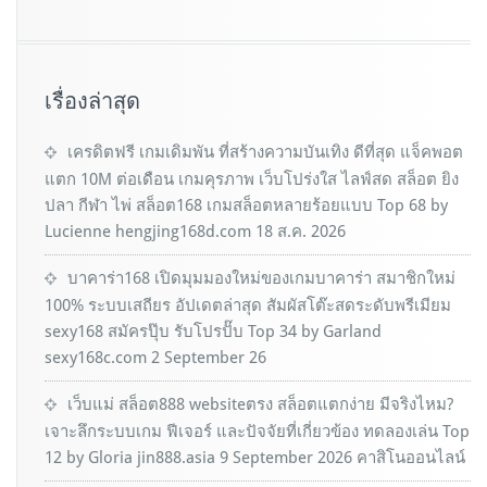
เรื่องล่าสุด
เครดิตฟรี เกมเดิมพัน ที่สร้างความบันเทิง ดีที่สุด แจ็คพอต
แตก 10M ต่อเดือน เกมคุรภาพ เว็บโปร่งใส ไลฟ์สด สล็อต ยิง
ปลา กีฬา ไพ่ สล็อต168 เกมสล็อตหลายร้อยแบบ Top 68 by
Lucienne hengjing168d.com 18 ส.ค. 2026
บาคาร่า168 เปิดมุมมองใหม่ของเกมบาคาร่า สมาชิกใหม่
100% ระบบเสถียร อัปเดตล่าสุด สัมผัสโต๊ะสดระดับพรีเมียม
sexy168 สมัครปุ๊บ รับโปรปั๊บ Top 34 by Garland
sexy168c.com 2 September 26
เว็บแม่ สล็อต888 websiteตรง สล็อตแตกง่าย มีจริงไหม?
เจาะลึกระบบเกม ฟีเจอร์ และปัจจัยที่เกี่ยวข้อง ทดลองเล่น Top
12 by Gloria jin888.asia 9 September 2026 คาสิโนออนไลน์