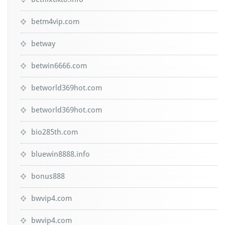
betm4vip.com
betway
betwin6666.com
betworld369hot.com
betworld369hot.com
bio285th.com
bluewin8888.info
bonus888
bwvip4.com
bwvip4.com