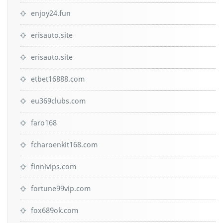
enjoy24.fun
erisauto.site
erisauto.site
etbet16888.com
eu369clubs.com
faro168
fcharoenkit168.com
finnivips.com
fortune99vip.com
fox689ok.com