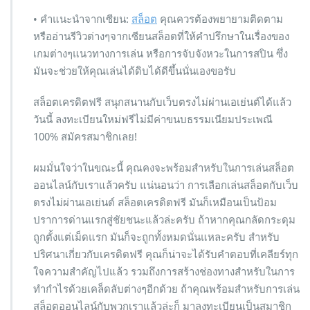
i
x
• คำแนะนำจากเซียน:
สล็อต
คุณควรต้องพยายามติดตาม
แ
หรืออ่านรีวิวต่างๆจากเซียนสล็อตที่ให้คำปรึกษาในเรื่องของ
พ
เกมต่างๆแนวทางการเล่น หรือการจับจังหวะในการสปิน ซึ่ง
น
ด
มันจะช่วยให้คุณเล่นได้ดิบได้ดีขึ้นนั่นเองขอรับ
้
า
สล็อตเครดิตฟรี สนุกสนานกับเว็บตรงไม่ผ่านเอเย่นต์ได้แล้ว
5
วันนี้ ลงทะเบียนใหม่ฟรีไม่มีค่าขนบธรรมเนียมประเพณี
5
100% สมัครสมาชิกเลย!
5
ถ
อ
ผมมั่นใจว่าในขณะนี้ คุณคงจะพร้อมสำหรับในการเล่นสล็อต
น
ออนไลน์กับเราแล้วครับ แน่นอนว่า การเลือกเล่นสล็อตกับเว็บ
ไ
ตรงไม่ผ่านเอเย่นต์ สล็อตเครดิตฟรี มันก็เหมือนเป็นป้อม
ด
ปราการด่านแรกสู่ชัยชนะแล้วล่ะครับ ถ้าหากคุณกลัดกระดุม
้
จ
ถูกตั้งแต่เม็ดแรก มันก็จะถูกทั้งหมดนั่นแหละครับ สำหรับ
ร
ปริศนาเกี่ยวกับเครดิตฟรี คุณก็น่าจะได้รับคำตอบที่เคลียร์ทุก
ิ
ใจความสำคัญไปแล้ว รวมถึงการสร้างช่องทางสำหรับในการ
ง
ทำกำไรด้วยเคล็ดลับต่างๆอีกด้วย ถ้าคุณพร้อมสำหรับการเล่น
ไ
ม
สล็อตออนไลน์กับพวกเราแล้วล่ะก็ มาลงทะเบียนเป็นสมาชิก