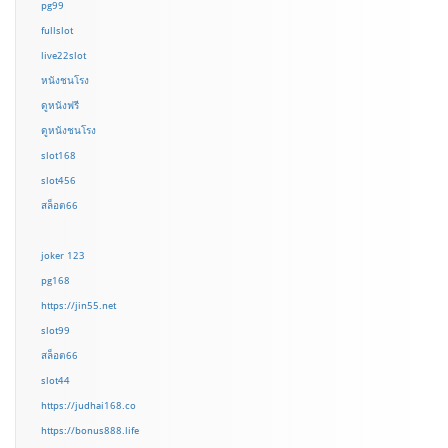
pg99
fullslot
live22slot
หนังชนโรง
ดูหนังฟรี
ดูหนังชนโรง
slot168
slot456
สล็อต66
joker 123
pg168
https://jin55.net
slot99
สล็อต66
slot44
https://judhai168.co
https://bonus888.life