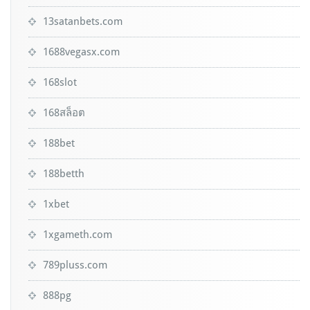
13satanbets.com
1688vegasx.com
168slot
168สล็อต
188bet
188betth
1xbet
1xgameth.com
789pluss.com
888pg