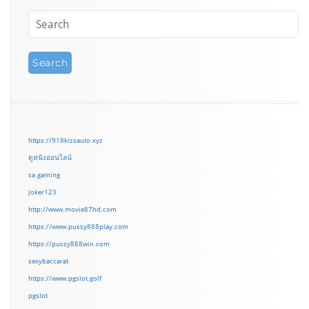
https://918kissauto.xyz
ดูหนังออนไลน์
sa gaming
joker123
http://www.movie87hd.com
https://www.pussy888play.com
https://pussy888win.com
sexybaccarat
https://www.pgslot.golf
pgslot