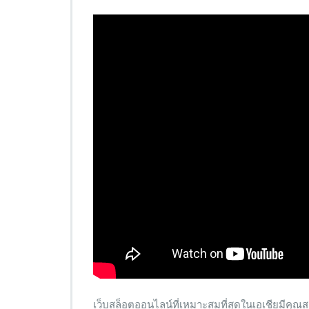
น
ั
ส
ร
ะ
ด
ั
บ
เ
ซ
ี
ย
น
ร
ว
ม
ท
ุ
ก
ค
่
า
เว็บสล็อตออนไลน์ที่เหมาะสมที่สุดในเอเชียมีคุณสมบ
ย