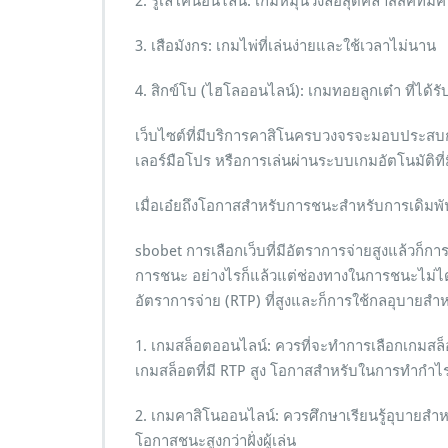
2. รูเล็โคนอนไลน์: เกมหมุนวงล้อสุดคลาสสิคที่ม
e
t
3. เสือมังกร: เกมไพ่ที่เล่นง่ายและใช้เวลาไม่นาน
1
6
8
4. สิกข์โบ (ไฮโลออนไลน์): เกมทอยลูกเต๋า ที่ได้
ต
ิ
เว็บไซต์ที่มีบริการคาสิโนครบวงจรจะมอบประสบกา
ด
เลอร์มือโปร หรือการเล่นผ่านระบบเกมอัตโนมัติที
อ
ั
เมื่อเอ๋ยถึงโอกาสสำหรับการชนะสำหรับการเดิมพั
น
ด
ั
sbobet การเลือกเว็บที่มีอัตราการจ่ายสูงแล้วก็การใ
บ
การชนะ อย่างไรก็แล้วแต่ช่องทางในการชนะไม่ได้เพ
1
อัตราการจ่าย (RTP) ที่สูงและก็การใช้กลอุบายสำ
ห
น
1. เกมสล็อตออนไลน์: ควรที่จะทำการเลือกเกมสล็อตท
้
า
เกมสล็อตที่มี RTP สูง โอกาสสำหรับในการทำกำไ
G
o
2. เกมคาสิโนออนไลน์: ควรศึกษาเรียนรู้อุบายสำห
o
โอกาสชนะสูงกว่าฝั่งผู้เล่น