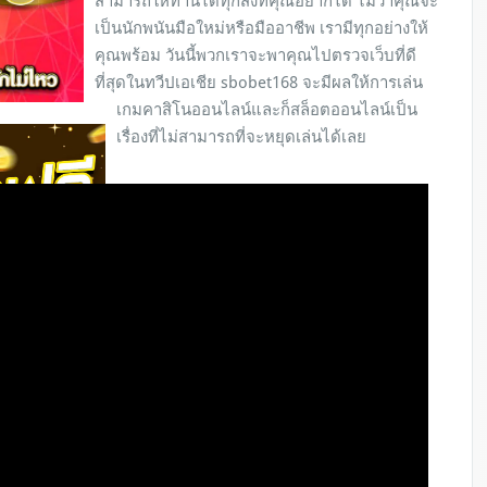
สามารถให้ท่านได้ทุกสิ่งที่คุณอยากได้ ไม่ว่าคุณจะ
เป็นนักพนันมือใหม่หรือมืออาชีพ เรามีทุกอย่างให้
คุณพร้อม วันนี้พวกเราจะพาคุณไปตรวจเว็บที่ดี
ที่สุดในทวีปเอเชีย sbobet168 จะมีผลให้การเล่น
เกมคาสิโนออนไลน์และก็สล็อตออนไลน์เป็น
เรื่องที่ไม่สามารถที่จะหยุดเล่นได้เลย