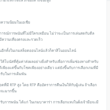
ีความระทึกใจแล้วก็ช่องทางชนะสูง
รับความนิยมในเอเชีย
รณ์การพนันที่ไม่มีใครเหมือน ไม่ว่าจะเป็นการเล่นสดกับดีล
่มีความเที่ยงตรงและรวดเร็ว
นอีกทั้งในเกมสล็อตออนไลน์แล้วก็คาสิโนออนไลน์
ห้โบนัสที่คุ้มค่าส่งผลอย่างยิ่งสำหรับเพื่อการเพิ่มช่องทางสำหรับ
ียงแค่ขึ้นกับโชคเพียงอย่างเดียว แต่ยังขึ้นกับการเลือกเกมที่มี
หรับในการเดิมพัน
ี่มี RTP สูง โดย RTP คืออัตราการคืนเงินให้กับผู้เล่น ถ้าเลือก
รจะมากขึ้น
รับการพนัน ได้แก่ ในเกมบาคาร่า การเลือกแทงในฝั่งเจ้ามือจะมี