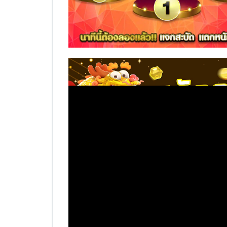
t
1
6
8.
c
o
m
3
J
A
N
2
0
2
4
s
b
o
b
e
t
1
6