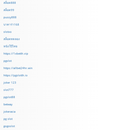
สล็อต888
สล็อต99
pussy888
บาคาร่า168
slotxo
สล็อตทดลอง
หนังโป๊ไทย
https://1xbetth.vip
pgslot
https://allbet24hr.win
https://pgslotth.io
joker 123
slot777
pgslot88
betway
jokerasia
pg slot
gogoslot