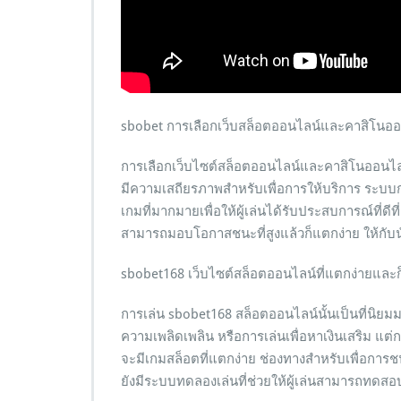
8
อ
ั
พ
เ
ด
ต
sbobet การเลือกเว็บสล็อตออนไลน์และคาสิโนออน
ใ
ห
การเลือกเว็บไซต์สล็อตออนไลน์และคาสิโนออนไลน์ที่
ม
มีความเสถียรภาพสำหรับเพื่อการให้บริการ ระบบก
่
ล
เกมที่มากมายเพื่อให้ผู้เล่นได้รับประสบการณ์ที่
่
สามารถมอบโอกาสชนะที่สูงแล้วก็แตกง่าย ให้กับน
า
ส
sbobet168 เว็บไซต์สล็อตออนไลน์ที่แตกง่ายและก็กา
ุ
ด
การเล่น sbobet168 สล็อตออนไลน์นั้นเป็นที่นิยมมา
แ
จ
ความเพลิดเพลิน หรือการเล่นเพื่อหาเงินเสริม แต่กา
ก
จะมีเกมสล็อตที่แตกง่าย ช่องทางสำหรับเพื่อการช
โ
ยังมีระบบทดลองเล่นที่ช่วยให้ผู้เล่นสามารถทดสอ
บ