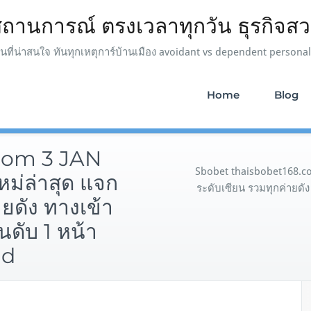
ถานการณ์ ตรงเวลาทุกวัน ธุรกิจสว 
ที่น่าสนใจ ทันทุกเหตุการ์บ้านเมือง avoidant vs dependent personal
Home
Blog
com 3 JAN
Sbobet thaisbobet168.co
ม่ล่าสุด แจก
ระดับเซียน รวมทุกค่ายดัง
ยดัง ทางเข้า
นดับ 1 หน้า
ld