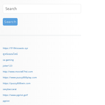
https://918kissauto.xyz
ดูหนังออนไลน์
sa gaming
joker123
http://www.movie87hd.com
https://www.pussy888play.com
https://pussy888win.com
sexybaccarat
https://www.pgslot.golf
pgslot