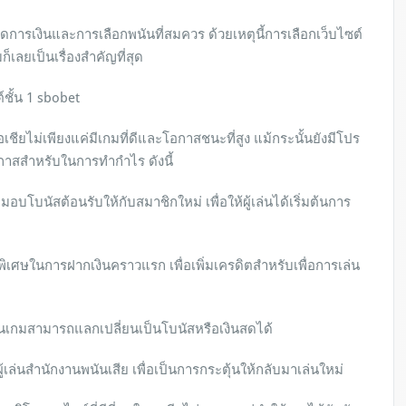
จัดการเงินและการเลือกพนันที่สมควร ด้วยเหตุนี้การเลือกเว็บไซต์
เลยเป็นเรื่องสำคัญที่สุด
์ชั้น 1 sbobet
ชียไม่เพียงแค่มีเกมที่ดีและโอกาสชนะที่สูง แม้กระนั้นยังมีโปร
โอกาสสำหรับในการทำกำไร ดังนี้
มอบโบนัสต้อนรับให้กับสมาชิกใหม่ เพื่อให้ผู้เล่นได้เริ่มต้นการ
นพิเศษในการฝากเงินคราวแรก เพื่อเพิ่มเครดิตสำหรับเพื่อการเล่น
เกมสามารถแลกเปลี่ยนเป็นโบนัสหรือเงินสดได้
ู้เล่นสำนักงานพนันเสีย เพื่อเป็นการกระตุ้นให้กลับมาเล่นใหม่