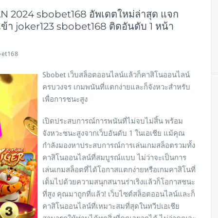
 2024 sbobet168 อัพเดตใหม่ล่าสุด แจก
ข้า joker123 sbobet168 ติดอันดับ 1 หน้า
bet168
Sbobet เว็บสล็อตออนไลน์แล้วก็คาสิโนออนไลน์
ครบวงจร เกมพนันที่แตกง่ายและก็จังหวะสำหรับ
เพื่อการชนะสูง
เปิดประสบการณ์การพนันที่ไม่จบไม่สิ้น พร้อม
จังหวะชนะสูงจากเว็บอันดับ 1 ในเอเชีย แม้คุณ
กำลังมองหาประสบการณ์การเล่นเกมสล็อตรวมทั้ง
คาสิโนออนไลน์ที่สมบูรณ์แบบ ไม่ว่าจะเป็นการ
เล่นเกมสล็อตที่ได้โอกาสแตกง่ายหรือเกมคาสิโนที่
เต็มไปด้วยความสนุกสนานร่าเริงแล้วก็โอกาสชนะ
ที่สูง คุณมาถูกที่แล้ว! เว็บไซต์สล็อตออนไลน์และก็
คาสิโนออนไลน์ที่เหมาะสมที่สุดในทวีปเอเชีย