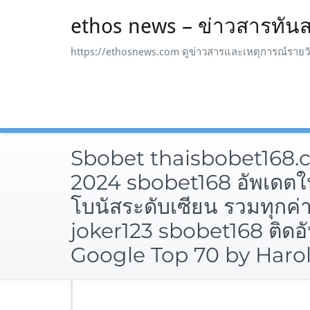
Skip
ethos news – ข่าวสารทันส
to
content
https://ethosnews.com ดูข่าวสารและเหตุการณ์รายวัน
Sbobet thaisbobet168.
2024 sbobet168 อัพเดตให
โบนัสระดับเซียน รวมทุกค่า
joker123 sbobet168 ติดอั
Google Top 70 by Haro