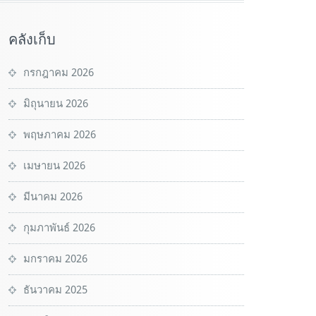
คลังเก็บ
กรกฎาคม 2026
มิถุนายน 2026
พฤษภาคม 2026
เมษายน 2026
มีนาคม 2026
กุมภาพันธ์ 2026
มกราคม 2026
ธันวาคม 2025