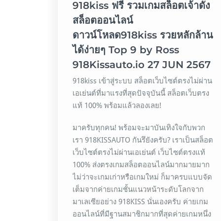
918kiss ฟรี รวมเกมสล็อตเจ้าดัง
สล็อตออนไลน์
ดาวน์โหลด918kiss รวยหลักล้าน
ได้ง่ายๆ Top 9 by Ross
918Kissauto.io 27 JUN 2567
918kiss เข้าสู่ระบบ สล็อตเว็บไซต์ตรงไม่ผ่าน
เอเย่นต์ที่มาแรงที่สุดปัจจุบันนี้ สล็อตเว็บตรง
แท้ 100% พร้อมแล้วลองเลย!
มาครับทุกคน! พร้อมจะมาบันเทิงใจกับพวก
เรา 918KISSAUTO กันรึยังครับ? เราเป็นสล็อต
เว็บไซต์ตรงไม่ผ่านเอเย่นต์ เว็บไซต์ตรงแท้
100% ส่งตรงเกมสล็อตออนไลน์มากมายมาก
ไม่ว่าจะเกมเก่าหรือเกมใหม่ ก็มาครบแบบจัด
เต็มจากค่ายเกมชั้นแนวหน้าระดับโลกจาก
มาเลเซียอย่าง 918KISS นั่นเองครับ ค่ายเกม
ออนไลน์ที่มีฐานสมาชิกมากที่สุดค่ายเกมหนึ่ง