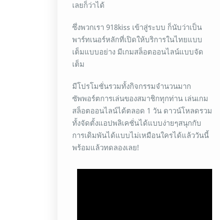
เลยก็ว่าได้
ซึ่งพวกเรา 918kiss เข้าสู่ระบบ ก็นับว่าเป็น
พาร์ทเนอร์หลักที่เปิดให้บริการในไทยแบบ
เต็มแบบอย่าง มีเกมสล็อตออนไลน์แบบจัด
เต็ม
มีโปรโมชั่นรวมทั้งกิจกรรมจำนวนมาก
ซัพพอร์ตการเล่นของสมาชิกทุกท่าน เล่นเกม
สล็อตออนไลน์ได้ตลอด 1 วัน ดาวน์โหลดรวม
ทั้งจัดตั้งแอปพลิเคชั่นได้แบบง่ายๆสนุกกับ
การเดิมพันได้แบบไม่เหมือนใครได้แล้ววันนี้
พร้อมแล้วทดลองเลย!