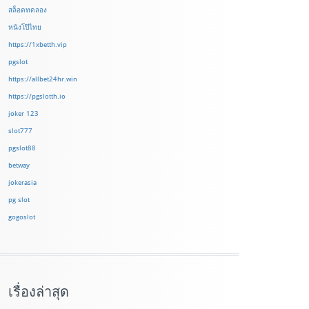
สล็อตทดลอง
หนังโป๊ไทย
https://1xbetth.vip
pgslot
https://allbet24hr.win
https://pgslotth.io
joker 123
slot777
pgslot88
betway
jokerasia
pg slot
gogoslot
เรื่องล่าสุด