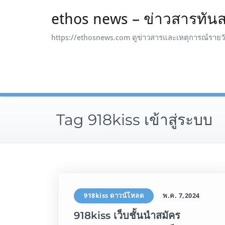
Skip
ethos news – ข่าวสารทันส
to
content
https://ethosnews.com ดูข่าวสารและเหตุการณ์รายวัน
Tag 918kiss เข้าสู่ระบบ
918kiss ดาวน์โหลด
พ.ค. 7,2024
918kiss เว็บชั้นนำสมัคร