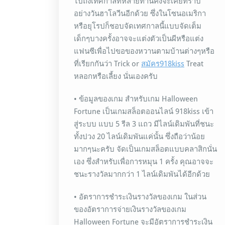
ไปถึงเทศกาลที่หลายท่านคงจะเคยทราบ
อย่างวันฮาโลวีนอีกด้วย ซึ่งในโซนอเมริกา
หรือยุโรปก็ชอบจัดเทศกาลนี้แบบจัดเต็ม
เด็กๆบางครั้งอาจจะแต่งตัวเป็นผีหรือแต่ง
แฟนซีเพื่อไปขอของหวานตามบ้านต่างๆหรือ
ที่เรียกกันว่า Trick or
สมัคร918kiss
Treat
หลอกหรือเลี้ยง นั่นเองครับ
• ข้อมูลของเกม สำหรับเกม Halloween
Fortune เป็นเกมสล็อตออนไลน์ 918kiss เข้า
สู่ระบบ แบบ 5 รีล 3 แถว มีไลน์เดิมพันที่ชนะ
ทั้งปวง 20 ไลน์เดิมพันแค่นั้น ซึ่งถือว่าน้อย
มากๆนะครับ จัดเป็นเกมสล็อตแบบคลาสิกนั่น
เอง ซึ่งสำหรับเพื่อการหมุน 1 ครั้ง คุณอาจจะ
ชนะรางวัลมากกว่า 1 ไลน์เดิมพันได้อีกด้วย
• อัตราการชำระเงินรางวัลของเกม ในส่วน
ของอัตราการจ่ายเงินรางวัลของเกม
Halloween Fortune จะมีอัตราการชำระเงิน