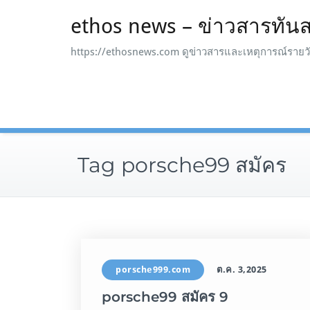
Skip
ethos news – ข่าวสารทันส
to
content
https://ethosnews.com ดูข่าวสารและเหตุการณ์รายวัน
Tag porsche99 สมัคร
porsche999.com
ต.ค. 3,2025
porsche99 สมัคร 9