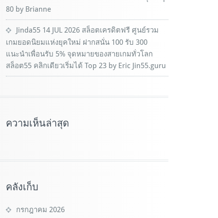
80 by Brianne
Jinda55 14 JUL 2026 สล็อตเครดิตฟรี ศูนย์รวม
เกมยอดนิยมแห่งยุคใหม่ ฝากสนั่น 100 รับ 300
แนะนำเพื่อนรับ 5% จุดหมายของสายเกมทั่วโลก
สล็อต55 คลิกเดียวเริ่มได้ Top 23 by Eric Jin55.guru
ความเห็นล่าสุด
คลังเก็บ
กรกฎาคม 2026