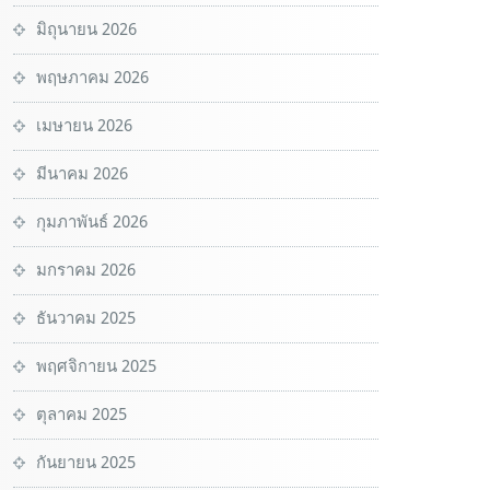
มิถุนายน 2026
พฤษภาคม 2026
เมษายน 2026
มีนาคม 2026
กุมภาพันธ์ 2026
มกราคม 2026
ธันวาคม 2025
พฤศจิกายน 2025
ตุลาคม 2025
กันยายน 2025