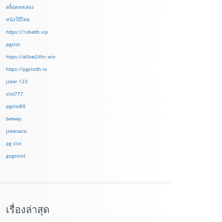
สล็อตทดลอง
หนังโป๊ไทย
https://1xbetth.vip
pgslot
https://allbet24hr.win
https://pgslotth.io
joker 123
slot777
pgslot88
betway
jokerasia
pg slot
gogoslot
เรื่องล่าสุด