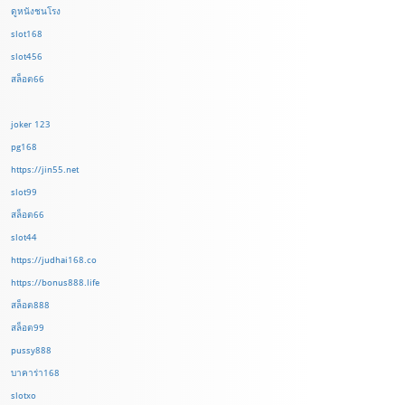
ดูหนังชนโรง
slot168
slot456
สล็อต66
joker 123
pg168
https://jin55.net
slot99
สล็อต66
slot44
https://judhai168.co
https://bonus888.life
สล็อต888
สล็อต99
pussy888
บาคาร่า168
slotxo