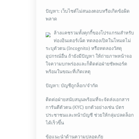
ปัญหา: เว็บไซต์ไม่สนองตอบหรือเกิดข้อผิด
พลาด
ล้างแคชรวมทั้งคุกกี้ของโปรแกรมสำหรับ
ท่องอินเตอร์เน็ต ทดลองเปิดในโหมดไม่
ระบุตัวตน (Incognito) หรือทดลองวัสดุ
อุปกรณ์อื่น ถ้ายังมีปัญหา ให้ถ่ายภาพหน้าจอ
ใจความบกพร่องและก็ติดต่อฝ่ายซัพพอร์ต
พร้อมในขณะที่เกิดเหตุ
ปัญหา: บัญชีถูกล็อก/จำกัด
ติดต่อฝ่ายสนับสนุนพร้อมที่จะจัดส่งเอกสาร
การันตีตัวตน (KYC) ยกตัวอย่างเช่น บัตร
ประชาชนและหน้าบัญชี ช่วยให้กลุ่มปลดล็อก
ได้เร็วขึ้น
ข้อแนะนำด้านความปลอดภัย