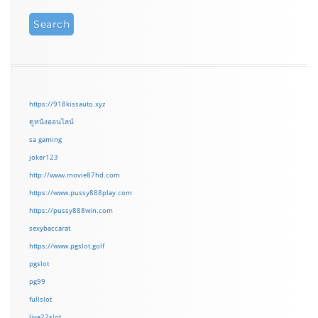
https://918kissauto.xyz
ดูหนังออนไลน์
sa gaming
joker123
http://www.movie87hd.com
https://www.pussy888play.com
https://pussy888win.com
sexybaccarat
https://www.pgslot.golf
pgslot
pg99
fullslot
live22slot