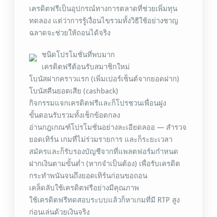
เครดิตฟรีเป็นอุปกรณ์ทางการตลาดที่ช่วยเพิ่มทุน
ทดลอง แต่ว่าการรู้เงื่อนไขรวมทั้งวิธีใช้อย่างชาญ
ฉลาดจะช่วยให้ถอนได้จริง
ชนิดโปรโมชั่นที่พบมาก
เครดิตฟรีต้อนรับสมาชิกใหม่
โบนัสฝากคราวแรก (เพิ่มเปอร์เซ็นต์จากยอดฝาก)
โบนัสคืนยอดเสีย (cashback)
กิจกรรมแจกเครดิตฟรีและก็โปรชวนเพื่อนฝูง
ขั้นตอนรับรวมทั้งเช็กข้อตกลง
อ่านกฎเกณฑ์โปรโมชั่นอย่างละเอียดลออ — สำรวจ
ยอดเทิร์น เกมที่ไม่ร่วมรายการ และก็ระยะเวลา
สมัครและก็รับรองบัญชีจากที่แพลตฟอร์มกำหนด
ฝากเงินตามขั้นต่ำ (หากจำเป็นต้อง) เพื่อรับเครดิต
กระทำพนันจนถึงยอดเทิร์นก่อนขอถอน
เคล็ดลับใช้เครดิตฟรีอย่างมีคุณภาพ
ใช้เครดิตฟรีทดสอบระบบแล้วก็หาเกมที่มี RTP สูง
ก่อนเล่นด้วยเงินจริง