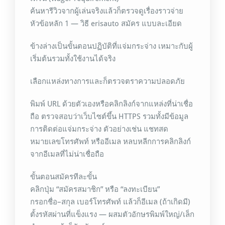
ค้นหารีวิวจากผู้เล่นจริงแล้วก็ตรวจดูเรื่องราวจ่าย
หัวข้อหลัก 1 — วิธี erisauto สมัคร แบบละเอียด
ข้างล่างเป็นขั้นตอนปฏิบัติที่แจ่มกระจ่าง เหมาะกับผู้
เริ่มต้นรวมทั้งใช้งานได้จริง
เลือกแหล่งทางการและก็ตรวจตราความปลอดภัย
พิมพ์ URL ด้วยตัวเองหรือคลิกลิงก์จากแหล่งที่น่าเชื่อ
ถือ ตรวจสอบว่าเว็บไซต์ขึ้น HTTPS รวมทั้งมีข้อมูล
การติดต่อแจ่มกระจ่าง ตัวอย่างเช่น แชทสด
หมายเลขโทรศัพท์ หรืออีเมล หลบหลีกการคลิกลิงก์
จากอีเมลที่ไม่น่าเชื่อถือ
ขั้นตอนสมัครทีละขั้น
คลิกปุ่ม “สมัครสมาชิก” หรือ “ลงทะเบียน”
กรอกชื่อ–สกุล เบอร์โทรศัพท์ แล้วก็อีเมล (ถ้าเกิดมี)
ตั้งรหัสผ่านที่แข็งแรง — ผสมตัวอักษรพิมพ์ใหญ่/เล็ก