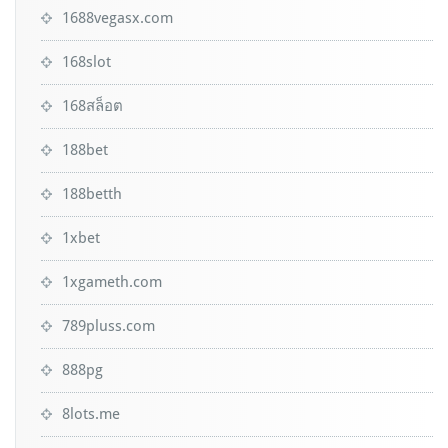
1688vegasx.com
168slot
168สล็อต
188bet
188betth
1xbet
1xgameth.com
789pluss.com
888pg
8lots.me