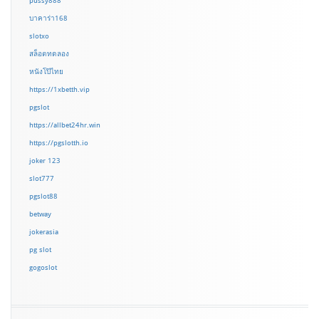
pussy888
บาคาร่า168
slotxo
สล็อตทดลอง
หนังโป๊ไทย
https://1xbetth.vip
pgslot
https://allbet24hr.win
https://pgslotth.io
joker 123
slot777
pgslot88
betway
jokerasia
pg slot
gogoslot