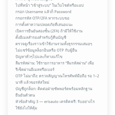
ไปที่หน้า “เข้าสู่ระบบ” ในเว็บไซต์หรือแอป
กรอก Username แล้วก็ Password
กรอกรหัส OTP/2FA หากระบบขอ
การตั้งค่าความปลอดภัยที่เสนอแนะ
เปิดการยืนยันสองชั้น (2FA) ถ้ามีให้ใช้งาน
ตั้งอีเมลสำรองสำหรับกู้คืนบัญชี
ตรวจดูเรื่องราวเข้าใช้งานรวมทั้งธุรกรรมเสมอๆ
ไม่แชร์ข้อมูลล็อกอินหรือ OTP กับผู้อื่น
ปัญหาทั่วๆไปและก็ทางแก้ไข
ลืมรหัสผ่าน: ใช้รายการอาหาร “ลืมรหัสผ่าน” เพื่อ
รีเซ็ตผ่านอีเมลหรือเบอร์
OTP ไม่มาถึง: ตรวจสัญญาณโทรศัพท์มือถือ รอ 1–2
นาที แล้วขอรหัสใหม่
บัญชีถูกล็อก: ติดต่อฝ่ายซัพพอร์ตพร้อมหลักฐาน
ยืนยันตัวตน
หัวข้อสำคัญ 3 — erisauto เครดิตฟรี: รับอย่างไร
ใช้ยังไงให้คุ้ม