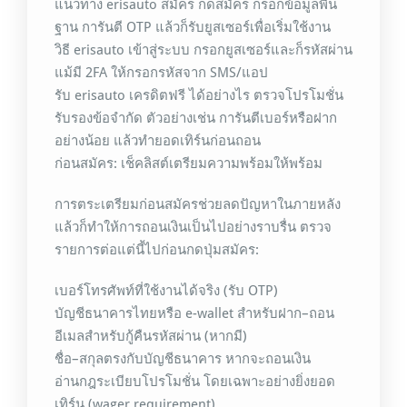
แนวทาง erisauto สมัคร กดสมัคร กรอกข้อมูลพื้น
ฐาน การันตี OTP แล้วก็รับยูสเซอร์เพื่อเริ่มใช้งาน
วิธี erisauto เข้าสู่ระบบ กรอกยูสเซอร์และก็รหัสผ่าน
แม้มี 2FA ให้กรอกรหัสจาก SMS/แอป
รับ erisauto เครดิตฟรี ได้อย่างไร ตรวจโปรโมชั่น
รับรองข้อจำกัด ตัวอย่างเช่น การันตีเบอร์หรือฝาก
อย่างน้อย แล้วทำยอดเทิร์นก่อนถอน
ก่อนสมัคร: เช็คลิสต์เตรียมความพร้อมให้พร้อม
การตระเตรียมก่อนสมัครช่วยลดปัญหาในภายหลัง
แล้วก็ทำให้การถอนเงินเป็นไปอย่างราบรื่น ตรวจ
รายการต่อแต่นี้ไปก่อนกดปุ่มสมัคร:
เบอร์โทรศัพท์ที่ใช้งานได้จริง (รับ OTP)
บัญชีธนาคารไทยหรือ e-wallet สำหรับฝาก–ถอน
อีเมลสำหรับกู้คืนรหัสผ่าน (หากมี)
ชื่อ–สกุลตรงกับบัญชีธนาคาร หากจะถอนเงิน
อ่านกฎระเบียบโปรโมชั่น โดยเฉพาะอย่างยิ่งยอด
เทิร์น (wager requirement)