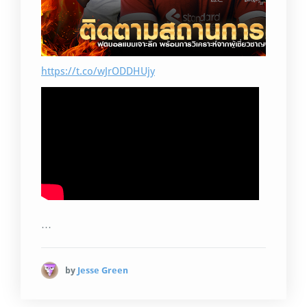
https://t.co/wJrODDHUjy
…
by
Jesse Green