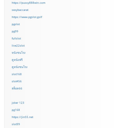
https://pussy888win.com
sexybaccarat
https://www.pgslot.golf
pgslot
pg99
fullslot
live22slot
หนังชนโรง
ดูหนังฟรี
ดูหนังชนโรง
slot168
slot456
สล็อต66
joker 123
pg168
https://jin55.net
slot99