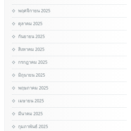
พฤศจิกายน 2025
ตุลาคม 2025
กันยายน 2025
สิงหาคม 2025
กรกฎาคม 2025
มิถุนายน 2025
พฤษภาคม 2025
เมษายน 2025
มีนาคม 2025
กุมภาพันธ์ 2025