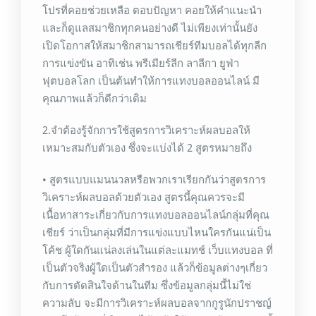
โปรที่คอยช่วยเหลือ ตอบปัญหา คอยให้คำแนะนำ
และก็ดูแลสมาชิกทุกคนอย่างดี ไม่เพียงเท่านั้นยัง
เปิดโอกาสให้สมาชิกสามารถเชียร์ทีมบอลได้ทุกลีก
การแข่งขัน อาทิเช่น พรีเมียร์ลีก ลาลีกา ยูฟ่า
ฟุตบอลโลก เป็นต้นทำให้การแทงบอลออนไลน์ มี
คุณภาพแล้วก็ดีกว่าเดิม
2.จำต้องรู้จักการใช้สูตรการวิเคราะห์ผลบอลให้
เหมาะสมกับตัวเอง ซึ่งจะแบ่งได้ 2 สูตรหมายถึง
• สูตรแบบแมนนวลหรือพวกเราเรียกกันว่าสูตรการ
วิเคราะห์ผลบอลด้วยตัวเอง สูตรนี้คุณควรจะมี
เนื้อหาสาระเกี่ยวกับการแทงบอลออนไลน์กลุ่มที่คุณ
เชียร์ ว่าเป็นกลุ่มที่มีการแข่งแบบไหนใครกันแน่เป็น
โค้ช ผู้ใดกันแน่ลงเล่นในแต่ละแมทช์ เว็บแทงบอล ที่
เป็นตัวจริงผู้ใดเป็นตัวสำรอง แล้วก็ข้อมูลต่างๆเกี่ยว
กับการตัดสินใจด้านในทีม ซึ่งข้อมูลกลุ่มนี้ไม่ใช่
ความลับ จะมีการวิเคราะห์ผลบอลจากกูรูนักปราชญ์