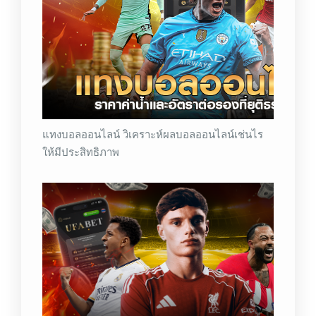
แทงบอลออนไลน์ วิเคราะห์ผลบอลออนไลน์เช่นไร
ให้มีประสิทธิภาพ