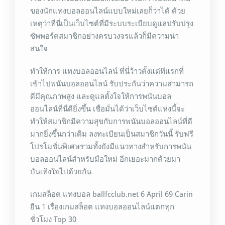
ของนักแทงบอลออนไลน์แบบใหม่เลยก็ว่าได้ ด้วย
เหตุว่าที่นี่เป็นเว็บไซต์ที่มีระบบระเบียบดูแลปรับปรุง
ซัพพอร์ตสมาชิกอย่างครบวงจรแล้วก็มีความน่า
สนใจ
ทำให้การ แทงบอลออนไลน์ ที่นี่ว้าวตั้งแต่ทีแรกที่
เข้าไปพนันบอลออนไลน์ รับประกันว่าความสามารถ
ดีมีคุณภาพสูง และดูแลตั้งใจให้การพนันบอล
ออนไลน์ที่นี่ดียิ่งขึ้น เชื่อมั่นได้ว่าเว็บไซต์แห่งนี้จะ
ทำให้สมาชิกมีความสุขกับการพนันบอลออนไลน์ที่ดี
มากยิ่งขึ้นกว่าเดิม ลงทะเบียนเป็นสมาชิกวันนี้ รับฟรี
โปรโมชั่นพิเศษรวมทั้งยังมีแนวทางสำหรับการพนัน
บอลออนไลน์สำหรับมือใหม่ อีกเยอะมากด้วยมา
บันเทิงใจไปด้วยกัน
เกมสล็อต แทงบอล ballfcclub.net 6 April 69 Carin
ยืน 1 เรื่องเกมสล็อต แทงบอลออนไลน์แตกทุก
ชั่วโมง Top 30