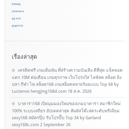
betway
jokerasia
pg slot
gogoslot
เรื่องล่าสุด
เครดิตฟรี เกมเดิมพัน ที่สร้างความบันเทิง ดีที่สุด แจ็คพอต
แตก 10M ต่อเดือน เกมคุรภาพ เว็บโปร่งใส ไลฟ์สด สล็อต ยิง
ปลา กีฬา ไพ่ สล็อต168 เกมสล็อตหลายร้อยแบบ Top 68 by
Lucienne hengjing168d.com 18 ส.ค. 2026
บาคาร่า168 เปิดมุมมองใหม่ของเกมบาคาร่า สมาชิกใหม่
100% ระบบเสถียร อัปเดตล่าสุด สัมผัสโต๊ะสดระดับพรีเมียม
sexy168 สมัครปุ๊บ รับโปรปั๊บ Top 34 by Garland
sexy168c.com 2 September 26