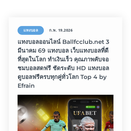
แทงบอล
ก.พ. 19,2026
แทงบอลออนไลน์ Ballfcclub.net 3
มีนาคม 69 แทงบอล เว็บแทงบอลที่ดี
ที่สุดในโลก ทำเงินเร็ว คุณภาพคับจอ
ชมบอลสดฟรี ชัดระดับ HD แทงบอล
ดูบอลฟรีครบทุกคู่ทั่วโลก Top 4 by
Efrain