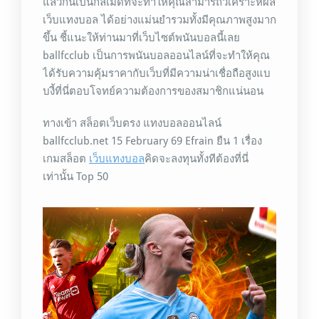
แล้วก็นี่เป็นกลเม็ดที่จะทำให้คุณสามารถวิเคราะห์ผล
เว็บแทงบอล ได้อย่างแม่นยำรวมทั้งมีคุณภาพสูงมาก
ขึ้น ชี้แนะให้ท่านมาที่เว็บไซต์พนันบอลนี้เลย
ballfcclub เป็นการพนันบอลออนไลน์ที่จะทำให้คุณ
ได้รับความคุ้มราคากับเว็บที่มีความน่าเชื่อถือสูงแบ
บงี้ที่นี่ตอบโจทย์ความต้องการของสมาชิกแน่นอน
ทางเข้า สล็อตเว็บตรง แทงบอลออนไลน์
ballfcclub.net 15 February 69 Efrain ยืน 1 เรื่อง
เกมสล็อต
เว็บแทงบอล
คิดจะลงทุนทั้งทีต้องที่นี่
เท่านั้น Top 50