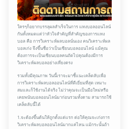
ใครๆก็อยากบรรลุผลสำเร็จในการ แทงบอลออนไลน์
กันทั้งหมดแต่ว่าหัวใจสำคัญที่สำคัญของการแทง
บอล คือ การวิเคราะห์ผลบอลนั่นเอง คนวิเคราะห์ผล
บอลเก่ง จึงขึ้นชื่อว่าเป็นเซียนบอลออนไลน์ แม้คุณ
ต้องการจะเป็นเซียนบอลคนถัดไปคุณต้องมีการ
วิเคราะห์ผลบอลอย่างเที่ยงตรง
รวมทั้งมีคุณภาพ วันนี้เราจะมาชี้แนะเคล็ดลับเพื่อ
การวิเคราะห์ผลบอลออนไลน์ที่ดีเยี่ยมที่สุด เหมาะ
สมและก็ใช้งานได้จริง ไม่ว่าคุณจะเป็นมือใหม่หรือ
เคยพนันบอลออนไลน์มาก่อนรวมทั้งตาม สามารถใช้
เคล็ดลับนี้ได้
1.จะต้องขึ้นต้นให้ถูกตั้งแต่แรก ต่อให้คุณจะเก่งการ
วิเคราะห์ผลบอลออนไลน์มากแค่ไหน แม้กระนั้นถ้า