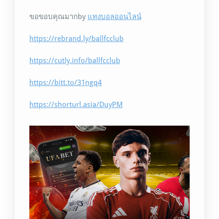
ขอขอบคุณมากby
แทงบอลออนไลน์
https://rebrand.ly/ballfcclub
https://cutly.info/ballfcclub
https://bitt.to/31ngq4
https://shorturl.asia/DuyPM