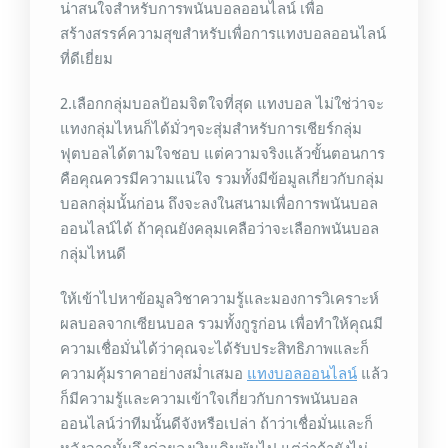
น่าสนใจสำหรับการพนันบอลออนไลน์ เพื่อ
สร้างสรรค์ความสุขสำหรับเพื่อการแทงบอลออนไลน์
ที่ดีเยี่ยม
2.เลือกกลุ่มบอลป้อมจิตใจที่สุด แทงบอล ไม่ใช่ว่าจะ
แทงกลุ่มไหนก็ได้มั่วๆจะสุ่มสำหรับการเชียร์กลุ่ม
ฟุตบอลได้ตามใจชอบ แต่ความจริงแล้วขั้นตอนการ
คือคุณควรมีความแน่ใจ รวมทั้งมีข้อมูลเกี่ยวกับกลุ่ม
บอลกลุ่มนั้นก่อน ถึงจะลงในสนามเพื่อการพนันบอล
ออนไลน์ได้ ถ้าคุณยังคลุมเคลือว่าจะเลือกพนันบอล
กลุ่มไหนดี
ให้เข้าไปหาข้อมูลวิชาความรู้และมองการวิเคราะห์
ผลบอลจากเซียนบอล รวมทั้งกูรูก่อน เพื่อทำให้คุณมี
ความเชื่อมั่นได้ว่าคุณจะได้รับประสิทธิภาพและก็
ความคุ้มราคาอย่างสม่ำเสมอ
แทงบอลออนไลน์
แล้ว
ก็มีความรู้และความเข้าใจเกี่ยวกับการพนันบอล
ออนไลน์ว่าทีมนั้นดีจังหรือเปล่า ถ้าว่าเชื่อมั่นและก็