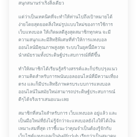
สนุกสนานร่าเริงสิ่งเดียว
แต่ว่าเป็นเทคนิคที่จะทำให้ท่านไปถึงเป้าหมายได้
ง่ายโดยสุดยอดสิ่งใหม่รูปแบบใหม่ของการใช้การ
เว็บแทงบอล ให้เกิดผลดีสูงสุดสมาชิกทุกคน จะมี
ความสนุกและมีสิทธิพิเศษที่ทำให้การแทงบอล
ออนไลน์มีคุณภาพสูงสุด ระบบในยุคนี้มีความ
นำสมัยรวมทั้งประดิษฐ์ประสบการณ์ที่ดีขึ้น
ทำให้สมาชิกได้เรียนรู้สร้างสรรค์และก็ปรับปรุงแนว
ความคิดสำหรับการพนันบอลออนไลน์ที่มีความเที่ยง
ตรง และก็มีประสิทธิภาพครบระบบการแทงบอล
ออนไลน์ในสมัยใหม่สามารถประดิษฐ์ประสบการณ์
ดีๆได้จริงเราเสนอแนะเลย
สมาชิกที่สนใจสำหรับการ เว็บแทงบอล อยู่แล้ว และ
เป็นมือใหม่ที่ยังไม่รู้จักว่าจะแทงบอลยังไงให้ได้เงิน
เหมาะสมที่สุด เราชี้แนะว่าคุณจำเป็นต้องรู้จักกับ
เว็บไซต์แทงบอลเป็นballfcclub เรียกว่าเป็นสมาคม