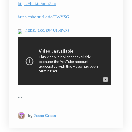
https://bitt.to/unu7nn
https://shorturl.asia/TWVSG
https://t.co/k04Ur5hwxs
…
by
Jesse Green