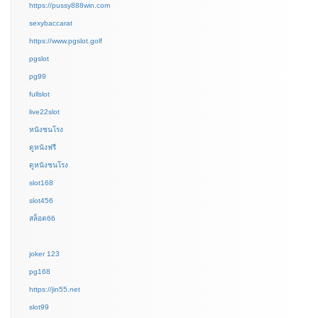
https://pussy888win.com
sexybaccarat
https://www.pgslot.golf
pgslot
pg99
fullslot
live22slot
หนังชนโรง
ดูหนังฟรี
ดูหนังชนโรง
slot168
slot456
สล็อต66
joker 123
pg168
https://jin55.net
slot99