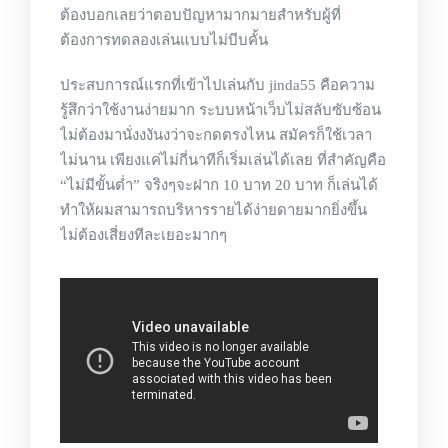
ต้องบอกเลยว่าตอบปัญหามากมายสำหรับผู้ที่
ต้องการทดลองเล่นแบบไม่บีบคั้น
ประสบการณ์แรกที่เข้าไปเล่นกับ jinda55 คือความ
รู้สึกว่าใช้งานง่ายมาก ระบบหน้าเว็บไม่สลับซับซ้อน
ไม่ต้องมานั่งงงันงว่าจะกดตรงไหน สมัครก็ใช้เวลา
ไม่นาน เพียงแค่ไม่กี่นาทีก็เริ่มเล่นได้เลย ที่สำคัญคือ
“ไม่มีขั้นต่ำ” จริงๆจะฝาก 10 บาท 20 บาท ก็เล่นได้
ทำให้ผมสามารถบริหารรายได้ง่ายดายมากยิ่งขึ้น
ไม่ต้องเสี่ยงทีละเยอะมากๆ