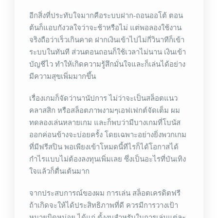
อีกสิ่งที่ประทับใจมากคือระบบฝาก-ถอนออโต้ ตอน
ต้นก็แอบกังวลใจว่าจะช้าหรือไม่ แต่พอลองใช้งาน
จริงถือว่าเร็วเกินคาด ฝากเงินเข้าไปไม่กี่วินาทีก็เข้า
ระบบในทันที ส่วนตอนถอนก็ใช้เวลาไม่นาน เงินเข้า
บัญชีไว ทำให้เกิดความรู้สึกมั่นใจและก็เล่นได้อย่าง
มีความสุขเพิ่มมากขึ้น
เรื่องเกมก็จัดว่านานัปการ ไม่ว่าจะเป็นสล็อตแนว
คลาสสิก หรือสล็อตภาพงามๆเอฟเฟกต์จัดเต็ม ผม
ทดลองเล่นหลายเกม และก็พบว่ามีบางเกมที่โบนัส
ออกค่อนข้างจะบ่อยครั้ง โดยเฉพาะอย่างยิ่งพวกเกม
ที่มีฟรีสปิน พอเพียงเข้าโหมดนี้ทีไรก็ได้โอกาสได้
กำไรแบบไม่ต้องลงทุนเพิ่มเลย ซึ่งเป็นอะไรที่บันเทิง
ใจแล้วก็ตื่นเต้นมาก
จากประสบการณ์ของผม การเล่น สล็อตเครดิตฟรี
ถ้าเกิดจะให้ได้ประสิทธิภาพที่ดี ควรมีการวางเป้า
หมายนิดหน่อย ได้แก่ ตั้งงบสำหรับในการเล่นแต่ละ