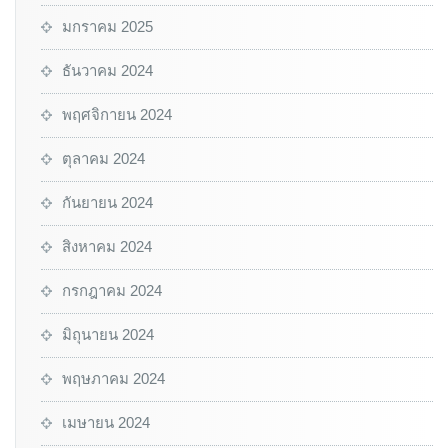
มกราคม 2025
ธันวาคม 2024
พฤศจิกายน 2024
ตุลาคม 2024
กันยายน 2024
สิงหาคม 2024
กรกฎาคม 2024
มิถุนายน 2024
พฤษภาคม 2024
เมษายน 2024