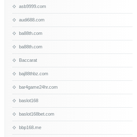
asb9999.com
audi688.com
ba88th.com
ba88th.com
Baccarat
baj88thbz.com
bar4game24hr.com
baslot168
baslot168bet.com
bbp168.me