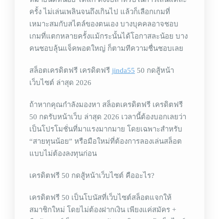
ครั้ง ไม่เล่นเพลินจนถึงเกินไป แล้วก็เลือกเกมที่
เหมาะสมกับสไตล์ของตนเอง บางบุคคลอาจชอบ
เกมที่แตกหลายครั้งแม้กระนั้นได้โอกาสละน้อย บาง
คนชอบลุ้นแจ็คพอตใหญ่ ก็ตามทีความชื่นชอบเลย
สล็อตเครดิตฟรี เครดิตฟรี
jinda55
50 กดสู้หน้า
เว็บไซต์ ล่าสุด 2026
ถ้าหากคุณกำลังมองหา สล็อตเครดิตฟรี เครดิตฟรี
50 กดรับหน้าเว็บ ล่าสุด 2026 เวลานี้ต้องบอกเลยว่า
เป็นโปรโมชั่นที่มาแรงมากมาย โดยเฉพาะสำหรับ
“สายทุนน้อย” หรือมือใหม่ที่ต้องการลองเล่นสล็อต
แบบไม่ต้องลงทุนก่อน
เครดิตฟรี 50 กดสู้หน้าเว็บไซต์ คืออะไร?
เครดิตฟรี 50 เป็นโบนัสที่เว็บไซต์สล็อตแจกให้
สมาชิกใหม่ โดยไม่ต้องฝากเงิน เพียงแค่สมัคร +