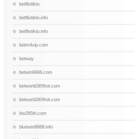
betflixtikto
betflixtikto.info
betflixtikto.info
betm4vip.com
betway
betwin6666.com
betworld369hot.com
betworld369hot.com
bio285th.com
bluewin8888.info