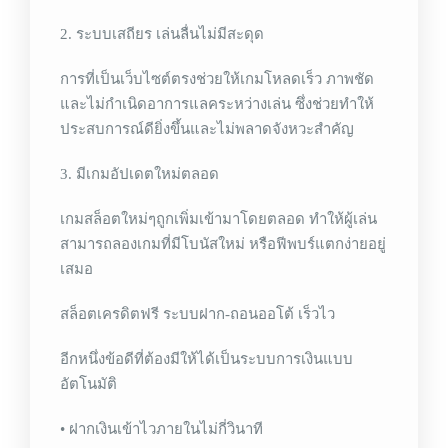
2. ระบบเสถียร เล่นลื่นไม่มีสะดุด
การที่เป็นเว็บไซต์ตรงช่วยให้เกมโหลดเร็ว ภาพชัด
และไม่กำเนิดอาการแลคระหว่างเล่น ซึ่งช่วยทำให้
ประสบการณ์ดียิ่งขึ้นและไม่พลาดจังหวะสำคัญ
3. มีเกมอัปเดตใหม่ตลอด
เกมสล็อตใหม่ๆถูกเพิ่มเข้ามาโดยตลอด ทำให้ผู้เล่น
สามารถลองเกมที่มีโบนัสใหม่ หรือฟีพบร์แตกง่ายอยู่
เสมอ
สล็อตเครดิตฟรี ระบบฝาก-ถอนออโต้ เร็วไว
อีกหนึ่งข้อดีที่ต้องมีให้ได้เป็นระบบการเงินแบบ
อัตโนมัติ
• ฝากเงินเข้าไวภายในไม่กี่วินาที