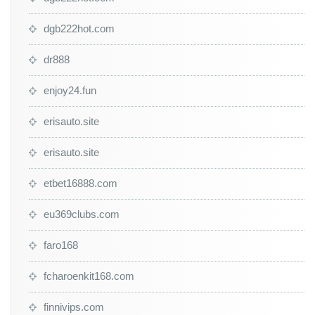
dgb222hot.com
dr888
enjoy24.fun
erisauto.site
erisauto.site
etbet16888.com
eu369clubs.com
faro168
fcharoenkit168.com
finnivips.com