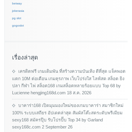
betway
jokerasia
pg slot
gogoslot
เรื่องล่าสุด
เครดิตฟรี เกมเดิมพัน ที่สร้างความบันเทิง ดีที่สุด แจ็คพอต
แตก 10M ต่อเดือน เกมคุรภาพ เว็บโปร่งใส ไลฟ์สด สล็อต ยิง
ปลา กีฬา ไพ่ สล็อต168 เกมสล็อตหลายร้อยแบบ Top 68 by
Lucienne hengjing168d.com 18 ส.ค. 2026
บาคาร่า168 เปิดมุมมองใหม่ของเกมบาคาร่า สมาชิกใหม่
100% ระบบเสถียร อัปเดตล่าสุด สัมผัสโต๊ะสดระดับพรีเมียม
sexy168 สมัครปุ๊บ รับโปรปั๊บ Top 34 by Garland
sexy168c.com 2 September 26