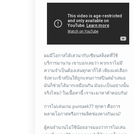
ผมมีโอกาสได้เสวนากับเซียนสล็อตที่ใช้
บริการมานาน เขาบอกเลยว่า พวกเราไม่มี
ความจำเป็นต้องเล่นทุกตาก็ได้ เพียงแค่เลือก
จังหวะเข้าสปินให้ถูกแทนการสปินสม่ำเสมอ
มันก็ช่วยได้มากเหมือนกัน มันจะเป็นอย่างนั้น
จริงไหม? ในเนื้อหานี้ เราจะมาหาคำตอบกัน!
การไม่เล่นเกม puntaek77 ทุกตา คือการ
พลาดโอกาสหรือการผลิตช่องทางกันแน่?
ผู้คนจำนวนไม่ใช้น้อยอาจมองว่าการไม่เล่น