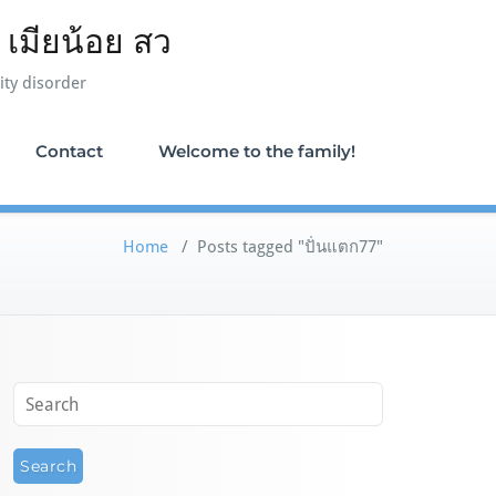
เมียน้อย สว
ity disorder
Contact
Welcome to the family!
Home
/
Posts tagged "ปั่นแตก77"