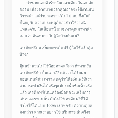
นำชายและตัวร้ายในเวลาเดียวกันเลยล่ะ
ขอรับ เนื่องจากบางเวลาคุณอาจจะใช้งานมัน
ก้าวหน้า แต่ว่าบางคราวก็ไม่ไปเลย ซึ่งมันก็
ขึ้นอยู่กับความประพฤติของสาวใช้งานนี่
แหละครับ ในเนื้อหานี้ ผมจะพาคุณมาหาคำ
ตอบว่า มันเหมาะกับผู้ใดบ้างกันแน่?
เครดิตฟรีบน สล็อตเครดิตฟรี ผู้ใดใช้แล้วคุ้ม
บ้าง?
ผู้คนจำนวนไม่ใช้น้อยคาดหวังว่า ถ้าหากรับ
เครดิตฟรีกับ ปั่นแตก77 แล้วจะได้รับผล
ตอบแทนที่คุ้ม เพราะเหตุว่านี่คือเงินฟรีที่เรา
สามารถทำเงินได้จริงๆแม้กระนั้นข้อเท็จจริง
แล้ว เครดิตฟรีเป็นเครื่องมือที่ช่วยเสริมการ
เล่นของเราแค่นั้น มันไม่ใช่เครดิตฟรีที่ได้
กำไรให้ได้แบบ 100% เลยขอรับ ด้วยเหตุผล
ดังกล่าว หากเราอยากใช้เสริมการเล่นจริงๆ