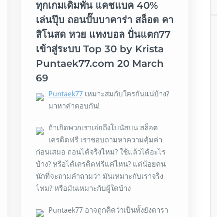
ทุกเกมเดิมพัน แคชแบค 40%
เล่นปุ๊บ ถอนปั๊บบาคาร่า สล็อต คา
สิโนสด หวย แทงบอล ปั่นแตก77
เข้าสู่ระบบ Top 30 by Krista
Puntaek77.com 20 March
69
Puntaek77
เหมาะสมกับใครกันแน่บ้าง?
มาหาคำตอบกัน!
ถ้าเกิดพวกเราเอ่ยถึงโบนัสบน สล็อต
เครดิตฟรี เราชอบถามหาความคุ้มค่า
ก่อนเสมอ ถอนได้จริงไหม? ใช้แล้วได้อะไร
บ้าง? หรือได้เครดิตฟรีแค่ไหน? แต่น้อยคน
นักที่จะถามคำถามว่า มันเหมาะกับเราจริง
ไหม? หรือมันเหมาะกับผู้ใดบ้าง
Puntaek77 อาจถูกคิดว่าเป็นทั้งยังดารา