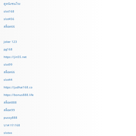
ดูหนังชนโรง
slot168
slot456
สล็อต66
joker 123
pg168
https://jin55.net
slot99
สล็อต66
slot44
https://judhai168.co
https://bonus888.life
สล็อต888
สล็อต99
pussy888
บาคาร่า168
slotxo