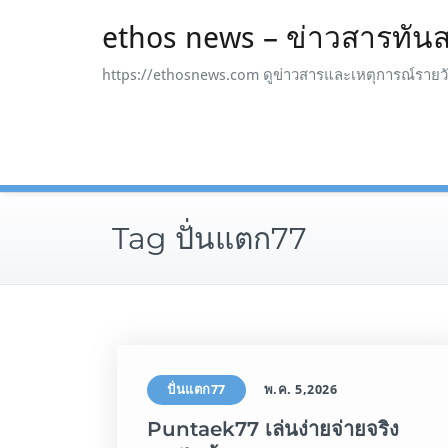
Skip
ethos news – ข่าวสารทันส
to
content
https://ethosnews.com ดูข่าวสารและเหตุการณ์รายวัน
Tag ปั่นแตก77
ปั่นแตก77
พ.ค. 5,2026
Puntaek77 เล่นง่ายจ่ายจริง