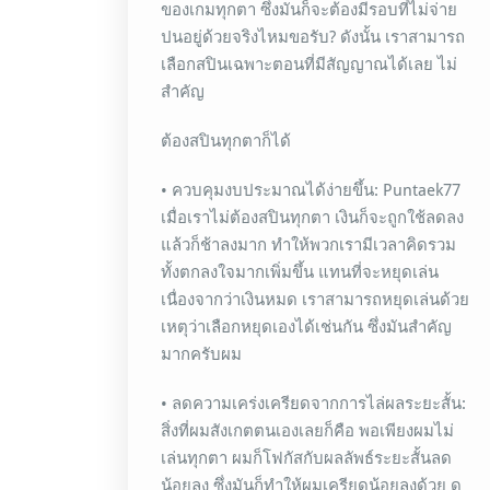
ของเกมทุกตา ซึ่งมันก็จะต้องมีรอบที่ไม่จ่าย
ปนอยู่ด้วยจริงไหมขอรับ? ดังนั้น เราสามารถ
เลือกสปินเฉพาะตอนที่มีสัญญาณได้เลย ไม่
สำคัญ
ต้องสปินทุกตาก็ได้
• ควบคุมงบประมาณได้ง่ายขึ้น: Puntaek77
เมื่อเราไม่ต้องสปินทุกตา เงินก็จะถูกใช้ลดลง
แล้วก็ช้าลงมาก ทำให้พวกเรามีเวลาคิดรวม
ทั้งตกลงใจมากเพิ่มขึ้น แทนที่จะหยุดเล่น
เนื่องจากว่าเงินหมด เราสามารถหยุดเล่นด้วย
เหตุว่าเลือกหยุดเองได้เช่นกัน ซึ่งมันสำคัญ
มากครับผม
• ลดความเคร่งเครียดจากการไล่ผลระยะสั้น:
สิ่งที่ผมสังเกตตนเองเลยก็คือ พอเพียงผมไม่
เล่นทุกตา ผมก็โฟกัสกับผลลัพธ์ระยะสั้นลด
น้อยลง ซึ่งมันก็ทำให้ผมเครียดน้อยลงด้วย ดู