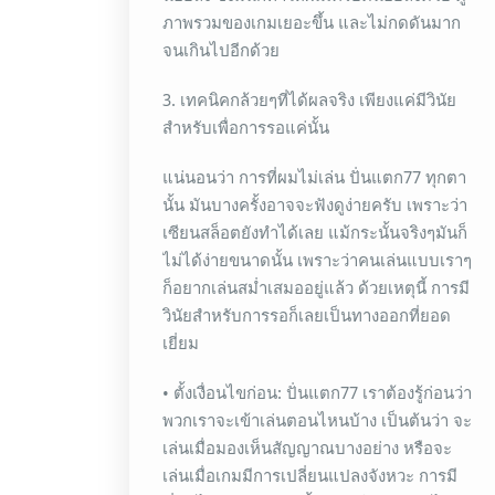
ภาพรวมของเกมเยอะขึ้น และไม่กดดันมาก
จนเกินไปอีกด้วย
3. เทคนิคกล้วยๆที่ได้ผลจริง เพียงแค่มีวินัย
สำหรับเพื่อการรอแค่นั้น
แน่นอนว่า การที่ผมไม่เล่น ปั่นแตก77 ทุกตา
นั้น มันบางครั้งอาจจะฟังดูง่ายครับ เพราะว่า
เซียนสล็อตยังทำได้เลย แม้กระนั้นจริงๆมันก็
ไม่ได้ง่ายขนาดนั้น เพราะว่าคนเล่นแบบเราๆ
ก็อยากเล่นสม่ำเสมออยู่แล้ว ด้วยเหตุนี้ การมี
วินัยสำหรับการรอก็เลยเป็นทางออกที่ยอด
เยี่ยม
• ตั้งเงื่อนไขก่อน: ปั่นแตก77 เราต้องรู้ก่อนว่า
พวกเราจะเข้าเล่นตอนไหนบ้าง เป็นต้นว่า จะ
เล่นเมื่อมองเห็นสัญญาณบางอย่าง หรือจะ
เล่นเมื่อเกมมีการเปลี่ยนแปลงจังหวะ การมี