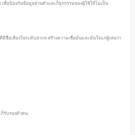
พื่อป้องกันข้อมูลส่วนตัวและก็ธุรกรรมของผู้ใช้ให้ไม่เป็น
ชื่อเสียงในระดับสากล สร้างความเชื่อมั่นและมั่นใจแก่ผู้เล่นว่า
ะก็รับรองตัวตน