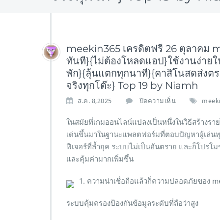
meekin365 เครดิตฟรี 26 ตุลาคม me
ทันที}{ไม่ต้องโหลดแอป}ใช้งานง่ายใ
พัก}{ลุ้นแตกทุกนาที}{คาสิโนสดส่ง
จริงทุกโต๊ะ} Top 19 by Niamh
บ
ส.ค. 8,2025
ปิดความเห็น
meek
น
m
ในสมัยที่เกมออนไลน์แปลงเป็นหนึ่งในวิธีสร้างรา
e
เด่นขึ้นมาในฐานะแพลตฟอร์มที่ตอบปัญหาผู้เล่นทุก
e
ฟีเจอร์ที่ล้ำยุค ระบบไม่เป็นอันตราย และก็โปรโมชั
k
และคุ้มค่ามากเพิ่มขึ้น
i
n
3
1. ความน่าเชื่อถือแล้วก็ความปลอดภัยของ m
6
5
ระบบคุ้มครองป้องกันข้อมูลระดับที่ถือว่าสูง
เ
ค