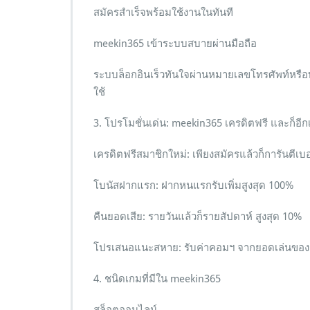
6
สมัครสำเร็จพร้อมใช้งานในทันที
5
เ
meekin365 เข้าระบบสบายผ่านมือถือ
ค
ร
ระบบล็อกอินเร็วทันใจผ่านหมายเลขโทรศัพท์หรือบ
ด
ิ
ใช้
ต
ฟ
3. โปรโมชั่นเด่น: meekin365 เครดิตฟรี และก็อี
ร
ี
เครดิตฟรีสมาชิกใหม่: เพียงสมัครแล้วก็การันตีเบอ
{ส
ม
โบนัสฝากแรก: ฝากหนแรกรับเพิ่มสูงสุด 100%
ั
ค
ร
คืนยอดเสีย: รายวันแล้วก็รายสัปดาห์ สูงสุด 10%
เ
ล
โปรเสนอแนะสหาย: รับค่าคอมฯ จากยอดเล่นของเ
่
น
4. ชนิดเกมที่มีใน meekin365
ผ
่