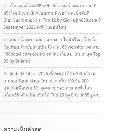
เว็บแม่ สล็อต888 websiteตรง สล็อตแตกง่าย มี
จริงไหม? เจาะลึกระบบเกม ฟีเจอร์ และปัจจัยที่
เกี่ยวข้อง ทดลองเล่น Top 12 by Gloria jin888.asia 9
September 2026 คาสิโนออนไลน์
สล็อตเว็บตรง สล็อตแตกง่าย โบนัสใหญ่ โปรโม
ชั่นเพียบสำหรับสายปั่น 18 ส.ค. 69 website แตกง่าย
188bets4.com casino online เว็บแม่ ใหม่ล่าสุด Top
80 by Brianne
Jinda55 14 JUL 2026 สล็อตเครดิตฟรี ศูนย์รวม
เกมยอดนิยมแห่งยุคใหม่ ฝากสนั่น 100 รับ 300
แนะนำเพื่อนรับ 5% จุดหมายของสายเกมทั่วโลก
สล็อต55 คลิกเดียวเริ่มได้ Top 23 by Eric Jin55.guru
ความเห็นล่าสุด