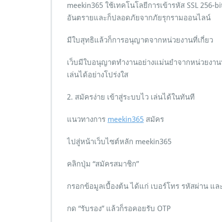
meekin365 ใช้เทคโนโลยีการเข้ารหัส SSL 256-bit เ
ร
อันตรายและก็ปลอดภัยจากภัยรุกรามออนไลน์
ด
ิ
ต
มีใบสุทธิแล้วก็การอนุญาตจากหน่วยงานที่เกี่ยว
ฟ
ร
เว็บมีใบอนุญาตทำงานอย่างแม่นยำจากหน่วยงานที่มี
ี
เล่นได้อย่างโปร่งใส
2
6
2. สมัครง่าย เข้าสู่ระบบไว เล่นได้ในทันที
ต
ุ
ล
แนวทางการ
meekin365
สมัคร
า
ค
ไปสู่หน้าเว็บไซต์หลัก meekin365
ม
m
คลิกปุ่ม “สมัครสมาชิก”
e
e
กรอกข้อมูลเบื้องต้น ได้แก่ เบอร์โทร รหัสผ่าน แล
k
i
n
กด “รับรอง” แล้วก็รอคอยรับ OTP
3