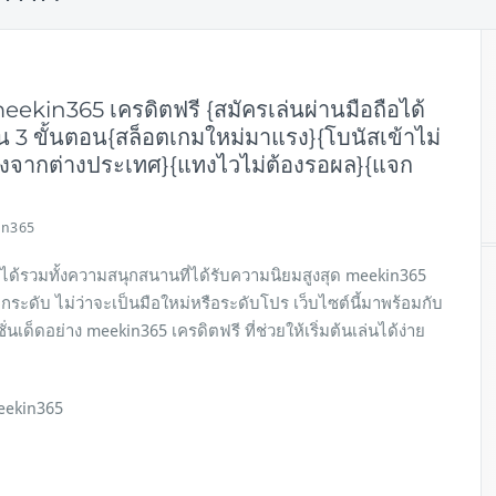
ekin365 เครดิตฟรี {สมัครเล่นผ่านมือถือได้
น 3 ขั้นตอน{สล็อตเกมใหม่มาแรง}{โบนัสเข้าไม่
ตรงจากต่างประเทศ}{แทงไวไม่ต้องรอผล}{แจก
in365
ยได้รวมทั้งความสนุกสนานที่ได้รับความนิยมสูงสุด meekin365
ระดับ ไม่ว่าจะเป็นมือใหม่หรือระดับโปร เว็บไซต์นี้มาพร้อมกับ
่นเด็ดอย่าง meekin365 เครดิตฟรี ที่ช่วยให้เริ่มต้นเล่นได้ง่าย
eekin365