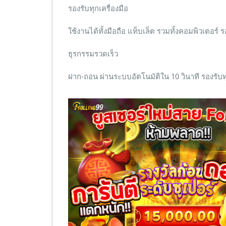
น
รองรับทุกเครื่องมือ
ต
อ
ใช้งานได้ทั้งมือถือ แท็บเล็ต รวมทั้งคอมพิวเตอร์
น
{ส
ล
ธุรกรรมรวดเร็ว
็
อ
ฝาก-ถอน ผ่านระบบอัตโนมัติใน 10 วินาที รองรับท
ต
เ
ก
ม
ใ
ห
ม
่
ม
า
แ
ร
ง}
{โ
บ