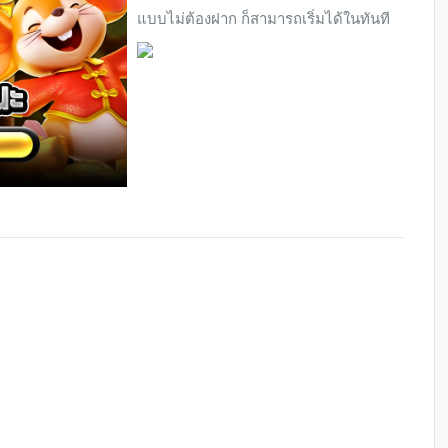
แบบไม่ต้องฝาก ก็สามารถเริ่มได้ในทันที