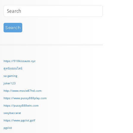
https://918kissauto.xyz
ดูหนังออนไลน์
sa gaming
joker123
http://www.movie87hd.com
https://www.pussy888play.com
https://pussy888win.com
sexybaccarat
https://www.pgslot.golf
pgslot