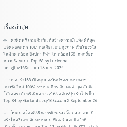
เรื่องล่าสุด
เครดิตฟรี เกมเดิมพัน ที่สร้างความบันเทิง ดีที่สุด
แจ็คพอตแตก 10M ต่อเดือน เกมคุรภาพ เว็บโปร่งใส
ไลฟ์สด สล็อต ยิงปลา กีฬา ไพ่ สล็อต168 เกมสล็อต
หลายร้อยแบบ Top 68 by Lucienne
hengjing168d.com 18 ส.ค. 2026
บาคาร่า168 เปิดมุมมองใหม่ของเกมบาคาร่า
สมาชิกใหม่ 100% ระบบเสถียร อัปเดตล่าสุด สัมผัส
โต๊ะสดระดับพรีเมียม sexy168 สมัครปุ๊บ รับโปรปั๊บ
Top 34 by Garland sexy168c.com 2 September 26
เว็บแม่ สล็อต888 websiteตรง สล็อตแตกง่าย มี
จริงไหม? เจาะลึกระบบเกม ฟีเจอร์ และปัจจัยที่
เกี่ยวข้อง ทดลองเล่น Top 12 by Gloria jin888.asia 9