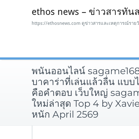
Skip
ethos news – ข่าวสารทันส
to
content
https://ethosnews.com ดูข่าวสารและเหตุการณ์รายวัน
พนันออนไลน์ sagame168t
บาคาร่าที่เล่นแล้วลื่น แบบไม
คือคำตอบ เว็บใหญ่ saga
ใหม่ล่าสุด Top 4 by Xavie
หนัก April 2569