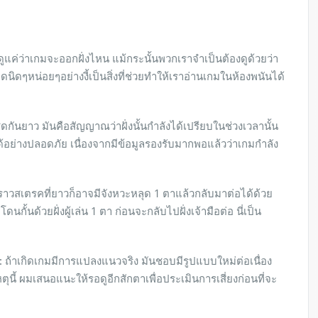
ูแค่ว่าเกมจะออกฝั่งไหน แม้กระนั้นพวกเราจำเป็นต้องดูด้วยว่า
ดนิดๆหน่อยๆอย่างงี้เป็นสิ่งที่ช่วยทำให้เราอ่านเกมในห้องพนันได้
ดกันยาว มันคือสัญญาณว่าฝั่งนั้นกำลังได้เปรียบในช่วงเวลานั้น
อย่างปลอดภัย เนื่องจากมีข้อมูลรองรับมากพอแล้วว่าเกมกำลัง
คราวสเตรคที่ยาวก็อาจมีจังหวะหลุด 1 ตาแล้วกลับมาต่อได้ด้วย
นกั้นด้วยฝั่งผู้เล่น 1 ตา ก่อนจะกลับไปฝั่งเจ้ามือต่อ นี่เป็น
 ถ้าเกิดเกมมีการแปลงแนวจริง มันชอบมีรูปแบบใหม่ต่อเนื่อง
ตุนี้ ผมเสนอแนะให้รอดูอีกสักตาเพื่อประเมินการเสี่ยงก่อนที่จะ