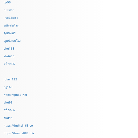
pg99
fullslot
live22slot
หนังชนโรง
ดูหนังฟรี
ดูหนังชนโรง
slot168
slot456
สล็อต66
joker 123
pg168
https://jin55.net
slot99
สล็อต66
slot44
https://judhai168.co
https://bonus888.life