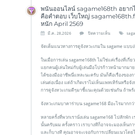
พนันออนไลน์ sagame168th อยากได้เว็
คือคำตอบ เว็บใหญ่ sagame168th.fu
หนัก April 2569
บ
มี.ค. 28,2026
ปิดความเห็น
sag
น
พ
จัดเต็มแนวทางการดูจังหวะเกมใน sagame แบบง่า
น
ั
ในเมื่อการเล่น sagame168th ไม่ใช่แค่เรื่องที่เกี่ยว
น
แยกคนผู้เล่นใหม่กับผู้เล่นมือโปรก้าวหน้ามากมา
อ
ได้ของมืออาชีพนี่แหละนะครับ มันก็คือเรื่องของ
อ
น
เล่นต่อเนื่อง แต่ถ้าเกิดเราไม่เห็นแพทเทิร์นหรือ
ไ
การดูจังหวะเกมดีๆมาชี้แนะคุณด้วยเช่นกัน ถ้าพร
ล
น
จังหวะเกมบาคาร่าบน sagame168 มีอะไรมากกว่าท
์
s
หลายครั้งที่พวกเรานั่งเล่น sagame168 ไปสักพัก 
a
g
นั้นครับผม ครั้งคราว เราบางทีก็อาจจะมองเห็นก
a
และก็บางที คุณอาจจะเจอกับการเปลี่ยนแนวโดยไม่ทัน