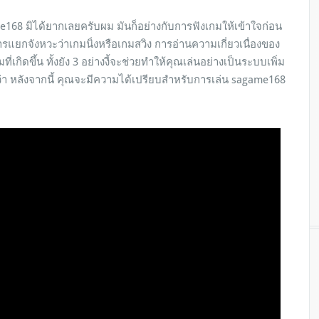
68 มิได้ยากเลยครับผม มันก็อย่างกับการฟังเกมให้เข้าใจก่อน
รแยกจังหวะว่าเกมนิ่งหรือเกมสวิง การอ่านความเกี่ยวเนื่องของ
เกิดขึ้น ทั้งยัง 3 อย่างงี้จะช่วยทำให้คุณเล่นอย่างเป็นระบบเพิ่ม
ว่า หลังจากนี้ คุณจะมีความได้เปรียบสำหรับการเล่น sagame168