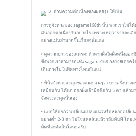
่
า
2. อ่านความต่อเนื่องของผลสรุปให้เป็น
ที
่
การดูจังหวะของ sagame168th นั้น พวกเราไม่ได้ด
เ
มันออกต่อเนื่องกันอย่างไร เพราะเหตุว่ารายละเอีย
ล
อย่างแม่นยำมากขึ้นเรื่อยๆนั่นเอง
่
น
แ
• ดูความยาวของสเตรค: ถ้าหากฝั่งใดฝั่งหนึ่งออกชิ
ล
ซึ่งพวกเราสามารถเล่น sagame168 กลางสเตรคได้
้
เดินทางไปในทิศทางไหนกันแน่
ว
ลื
• พินิจจังหวะสะดุดของเกม: แน่ๆว่า บางครั้งบาง
่
น
เหมือนกัน ได้แก่ ออกฝั่งเจ้ามือชิดกัน 5 ตา แล้วมาโด
แ
จังหวะสะดุดนั่นเอง
บ
บ
• แยกให้ออกว่าเปลี่ยนแปลงแนวหรือหลอกเปลี่ยน:
ไ
อย่างต่ำ 2-3 ตา ไม่ใช่แค่สลับแล้วกลับทันที โดยเห
ม
่
คิดที่จะตัดสินใจนะครับ
ห