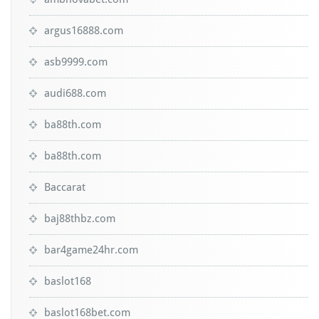
argus16888.com
asb9999.com
audi688.com
ba88th.com
ba88th.com
Baccarat
baj88thbz.com
bar4game24hr.com
baslot168
baslot168bet.com