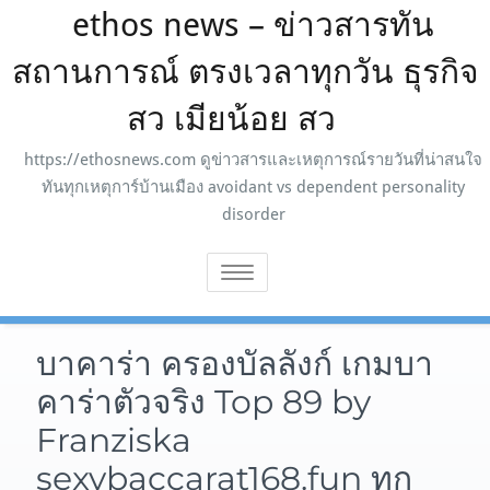
ethos news – ข่าวสารทัน
Skip
to
สถานการณ์ ตรงเวลาทุกวัน ธุรกิจ
content
สว เมียน้อย สว
https://ethosnews.com ดูข่าวสารและเหตุการณ์รายวันที่น่าสนใจ
ทันทุกเหตุการ์บ้านเมือง avoidant vs dependent personality
disorder
Toggle
navigation
บาคาร่า ครองบัลลังก์ เกมบา
คาร่าตัวจริง Top 89 by
Franziska
sexybaccarat168.fun ทุก