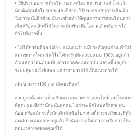
ั
• ใช้ประกอบการเดินเงิน: นอกเหนือจากการอ่านเค้าไพ่แล้ว
ว
นักเดิมพันมือโปรเยอะแยะก็ยังคงใช้ประกอบกับการเดินเงิน
ร
ในการพนันอีกด้วย มันจะช่วยทำให้คุณทราบว่าตอนไหนควร
์
เพิ่มหรือลดเงินที่ใช้ในการเดิมพัน เพื่อโอกาสสำหรับการได้
โ
อ
กำไรที่มากขึ้น
น
ไ
• ไม่ได้การันตีผล 100%: แน่นอนว่า แม้กระทั่งคุณอ่านเค้าไพ่
ว
แม่นขนาดไหน มันก็ไม่ได้การันตีผลสรุปแบบ 100% อยู่แล้ว
ไ
ด้วยเหตุว่ามันเป็นเพียงการคาดคะเนเท่านั้น ผลจะขึ้นอยู่กับ
พ
่
ระบบสุ่มของไพ่เสมอ แต่ว่าสามารถใช้เป็นแนวทางได้
ส
ว
เล่น บาคาร่า168 เวลาใดเฮงที่สุด?
ย
ท
สายมูจะต้องมาแล้วครับผม เล่นบาคาร่าออนไลน์เวลาไหนเฮง
ุ
ที่สุด? ผมเชื่อว่านักพนันทุกคน ไม่ว่าจะมือใหม่หรือสายทุน
ก
ต
น้อย หรือแม้กระทั้งนักเดิมพันมือโปร ต่างก็ควรจะมีขณะที่ตัว
า
เองมักจะเล่นบ่อยๆอยู่แล้ว ซึ่งนั่นบางครั้งก็อาจจะเรียกว่าเป็น
บ
ตอนเวลาเฮงของคุณก็ได้
า
ค