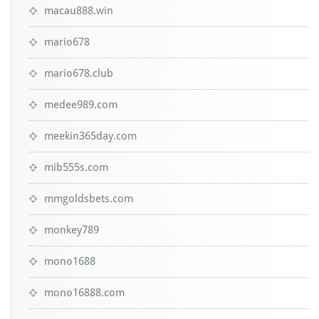
macau888.win
mario678
mario678.club
medee989.com
meekin365day.com
mib555s.com
mmgoldsbets.com
monkey789
mono1688
mono16888.com