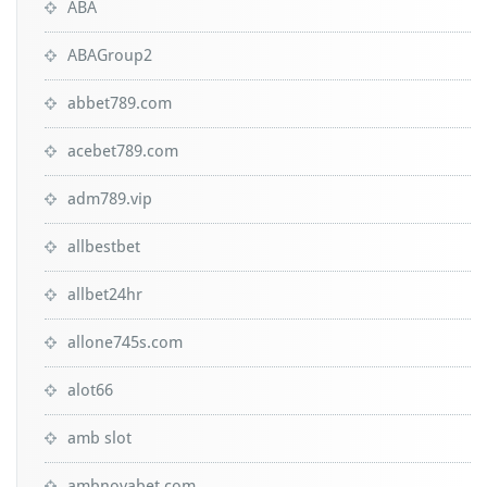
ABA
ABAGroup2
abbet789.com
acebet789.com
adm789.vip
allbestbet
allbet24hr
allone745s.com
alot66
amb slot
ambnovabet.com