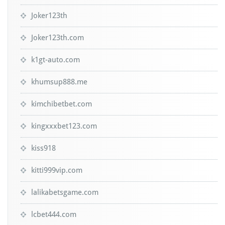
Joker123th
Joker123th.com
k1gt-auto.com
khumsup888.me
kimchibetbet.com
kingxxxbet123.com
kiss918
kitti999vip.com
lalikabetsgame.com
lcbet444.com