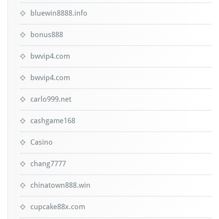
bluewin8888.info
bonus888
bwvip4.com
bwvip4.com
carlo999.net
cashgame168
Casino
chang7777
chinatown888.win
cupcake88x.com